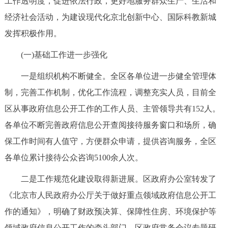
工作透明度，促进依法行政，更好地服务群众生产、生活和
走进北京
经济社会活动，为建设现代化京北创新中心、国际科教新城
北京概况
十六区概览
人文北京
发挥积极作用。
(一)基础工作进一步强化
绿色北京
图说北京
视频北京
一是组织机构不断健全。全区各单位进一步健全管理体
多语种
制，完善工作机制，优化工作流程，调整充实人员，目前全
区从事政府信息公开工作的工作人员、主管领导共有152人。
ENGLISH
한국어
日本語
各单位不断完善政府信息公开查阅接待服务窗口和场所，确
保工作时间有人值守，方便群众申请，提供咨询服务，全区
DEUTSCH
FRANÇAIS
РУССКИЙ ЯЗЫК
各单位累计接待公众咨询5100余人次。
ESPAÑOL
العربية
PORTUGUÊS
二是工作规范化建设取得新进展。区政府办公室转发了
《北京市人民政府办公厅关于做好重点领域政府信息公开工
ITALIANO
作的通知》，明确了财政预决算、保障性住房、环境保护等
领域政府信息公开工作的牵头部门。区政府常务会议专题研