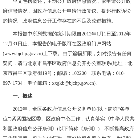
全文包括概述，主动公开政府信息情况，依申请公开政
决策公开
专题公开
府信息情况，因政府信息公开申请行政复议、提起行政诉讼
的情况，政府信息公开工作存在的不足及改进措施。
政务服务
本报告中所列数据的统计期限自2012年1月1日至2012年
个人服务
法人服务
部门服务
12月31日止。本报告的电子版可在区政府门户网站
(www.bjchp.gov.cn)上下载。由于篇幅所限，如对报告有任何
便民服务
利企服务
投资项目
疑问，请与北京市昌平区政府信息公开办公室联系(地址：北
京市昌平区政府街19号；邮编：102200；联系电话：010-
中介服务
阳光政务
89741734；电子邮箱：xxgkb@bjchp.gov.cn)。
政民互动
一、概述
12345网上接诉即办
我要咨询
我要建议
2012年，全区各政府信息公开义务单位(以下简称“各单
位”)紧紧围绕区委、区政府中心工作，认真落实《中华人民共
参与调查
在线访谈
图说互动
和国政府信息公开条例》(以下简称《条例》)，不断提高政府