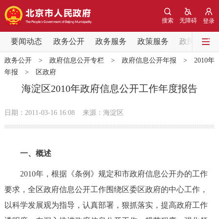
网站地图
搜索
无障碍
登录
要闻动态
要闻动态
政务公开
政务服务
政策服务
政民互动
政务公开
>
政府信息公开专栏
>
政府信息公开年报
>
2010年
党中央精神
国务院信息
中央部委动态
年报
>
区政府
海淀区2010年政府信息公开工作年度报告
北京要闻
会议信息
部门动态
日期：2011-03-16 16:08
来源：海淀区
各区热点
政务公开
一、概述
市领导
机构职能
政策服务
2010年，根据《条例》规定和市政府信息公开办的工作
要求，全区政府信息公开工作围绕区委区政府的中心工作，
政策兑现
政策解读
回应关切
以科学发展观为指导，认真部署，狠抓落实，提高政府工作