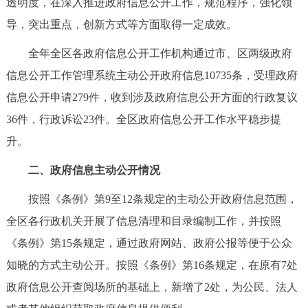
透明度，在深入推进政府信息公开工作，规范程序，强化领
决策公开
专题公开
导，突出重点，创新方式等方面取得一定成效。
政务服务
全年全区各政府信息公开工作机构通过市、区两级政府
信息公开工作管理系统主动公开政府信息10735条，受理政府
个人服务
法人服务
部门服务
信息公开申请279件，收到涉及政府信息公开方面的行政复议
36件，行政诉讼23件。全区政府信息公开工作水平稳步提
便民服务
利企服务
投资项目
升。
中介服务
阳光政务
二、政府信息主动公开情况
按照《条例》第9至12条规定的主动公开政府信息范围，
政民互动
全区各行政机关开展了信息清理和目录编制工作，并按照
12345网上接诉即办
我要咨询
我要建议
《条例》第15条规定，通过政府网站、政府公报等便于公众
知晓的方式主动公开。按照《条例》第16条规定，在原有7处
参与调查
在线访谈
图说互动
政府信息公开查阅场所的基础上，新增了2处，为公民、法人