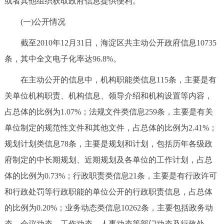
或者其他组织获取政府信息提供便利。
走进北京
(一)公开情况
北京概况
十六区概览
人文北京
截至2010年12月31日，海淀区共主动公开政府信息10735
条，其中全文电子化率达96.8%。
绿色北京
图说北京
视频北京
在主动公开的信息中，机构职能类信息115条，主要是有
多语种
关单位机构职责、机构信息、领导介绍和机构设置等内容，
ENGLISH
한국어
日本語
占总体的比例为1.07%；法规文件类信息259条，主要是有关
单位制定的规范性文件和其他文件，占总体的比例为2.41%；
DEUTSCH
FRANÇAIS
РУССКИЙ ЯЗЫК
规划计划类信息78条，主要是规划和计划，包括历年各级政
府制定的中长期规划、近期规划及各单位的工作计划，占总
ESPAÑOL
العربية
PORTUGUÊS
体的比例为0.73%；行政职责类信息21条，主要是有行政许可
和行政处罚等行政职能的单位公开的行政职责信息，占总体
ITALIANO
的比例为0.20%；业务动态类信息10262条，主要包括政务动
态、会议动态、工作动态、人事动态等部门动态及行政处