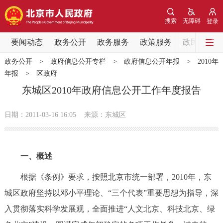
网站地图
搜索
无障碍
登录
要闻动态
要闻动态
政务公开
政务服务
政策服务
政民互动
政务公开
>
政府信息公开专栏
>
政府信息公开年报
>
2010年
党中央精神
国务院信息
中央部委动态
年报
>
区政府
东城区2010年政府信息公开工作年度报告
北京要闻
会议信息
部门动态
日期：2011-03-16 16:05
来源：东城区
各区热点
政务公开
一、概述
市领导
机构职能
政策服务
根据《条例》要求，按照北京市统一部署，2010年，东
城区政府坚持以邓小平理论、“三个代表”重要思想为指导，深
政策兑现
政策解读
回应关切
入贯彻落实科学发展观，全面推进“人文北京、科技北京、绿