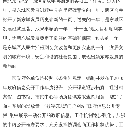
色北京”建设，圆满完成年初确定的各项工作任务。过去的一
决策公开
专题公开
年，是东城区发展进程中具有里程碑意义的一年，两区合并
掀开了新东城发展历史崭新的一页；过去的一年，是东城区
政务服务
发展成就显著、成果丰硕的一年，“十一五”规划目标顺利实
个人服务
法人服务
部门服务
现，为新东城发展奠定了良好的基础和保障；过去的一年，
是东城区人民生活得到切实改善和更多实惠的一年，宜居文
便民服务
利企服务
投资项目
明的城市环境，安定和谐的社会氛围，展现出新东城发展的
新局面。
中介服务
阳光政务
区政府各单位均按照《条例》规定，编制并发布了2010
政民互动
年政府信息公开工作年度报告。公开渠道逐步拓宽，通过档
案馆、图书馆、市民中心等场所提供索取查阅服务，增加了
12345网上接诉即办
我要咨询
我要建议
面向基层的发放量，“数字东城”门户网站“政府信息公开专
栏”集中展示主动公开的政府信息。工作机制逐步强化，加强
参与调查
在线访谈
图说互动
依申请公开程序要求，充分发挥协调会商工作机制优势，工