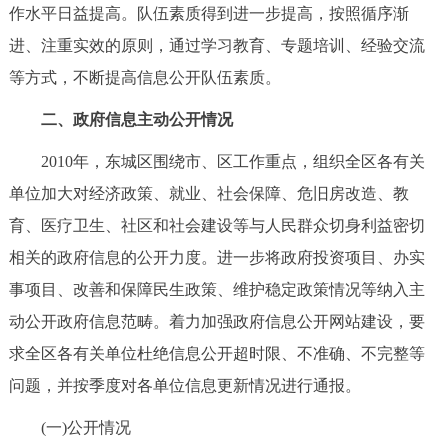
走进北京
作水平日益提高。队伍素质得到进一步提高，按照循序渐
进、注重实效的原则，通过学习教育、专题培训、经验交流
北京概况
十六区概览
人文北京
等方式，不断提高信息公开队伍素质。
二、政府信息主动公开情况
绿色北京
图说北京
视频北京
2010年，东城区围绕市、区工作重点，组织全区各有关
多语种
单位加大对经济政策、就业、社会保障、危旧房改造、教
ENGLISH
한국어
日本語
育、医疗卫生、社区和社会建设等与人民群众切身利益密切
相关的政府信息的公开力度。进一步将政府投资项目、办实
DEUTSCH
FRANÇAIS
РУССКИЙ ЯЗЫК
事项目、改善和保障民生政策、维护稳定政策情况等纳入主
动公开政府信息范畴。着力加强政府信息公开网站建设，要
ESPAÑOL
العربية
PORTUGUÊS
求全区各有关单位杜绝信息公开超时限、不准确、不完整等
问题，并按季度对各单位信息更新情况进行通报。
ITALIANO
(一)公开情况