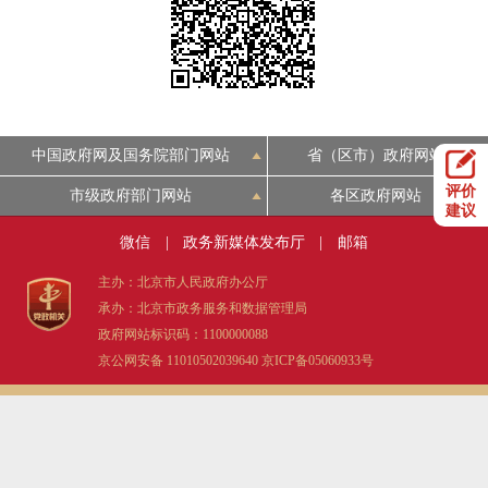
决策公开
专题公开
政务服务
个人服务
法人服务
部门服务
中国政府网及国务院部门网站
省（区市）政府网站
评价
市级政府部门网站
各区政府网站
便民服务
利企服务
投资项目
建议
微信
|
政务新媒体发布厅
|
邮箱
中介服务
阳光政务
主办：北京市人民政府办公厅
承办：北京市政务服务和数据管理局
政民互动
政府网站标识码：1100000088
京公网安备 11010502039640
京ICP备05060933号
12345网上接诉即办
我要咨询
我要建议
参与调查
在线访谈
图说互动