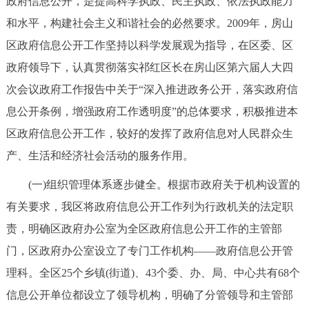
政府信息公开，是提高科学执政、民主执政、依法执政能力
走进北京
和水平，构建社会主义和谐社会的必然要求。2009年，房山
北京概况
十六区概览
人文北京
区政府信息公开工作坚持以科学发展观为指导，在区委、区
政府领导下，认真贯彻落实祁红区长在房山区第六届人大四
绿色北京
图说北京
视频北京
次会议政府工作报告中关于“深入推进政务公开，落实政府信
息公开条例，增强政府工作透明度”的总体要求，积极推进本
多语种
区政府信息公开工作，较好的发挥了政府信息对人民群众生
ENGLISH
한국어
日本語
产、生活和经济社会活动的服务作用。
(一)组织管理体系逐步健全。根据市政府关于机构设置的
DEUTSCH
FRANÇAIS
РУССКИЙ ЯЗЫК
有关要求，我区将政府信息公开工作列为行政机关的法定职
责，明确区政府办公室为全区政府信息公开工作的主管部
ESPAÑOL
العربية
PORTUGUÊS
门，区政府办公室设立了专门工作机构——政府信息公开管
理科。全区25个乡镇(街道)、43个委、办、局、中心共有68个
ITALIANO
信息公开单位都设立了领导机构，明确了分管领导和主管部