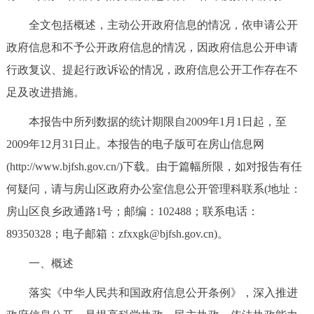
决策公开
专题公开
全文包括概述，主动公开政府信息的情况，依申请公开
政府信息和不予公开政府信息的情况，因政府信息公开申请
政务服务
行政复议、提起行政诉讼的情况，政府信息公开工作存在不
个人服务
法人服务
部门服务
足及改进措施。
本报告中所列数据的统计期限自2009年1月1日起，至
便民服务
利企服务
投资项目
2009年12月31日止。本报告的电子版可在房山信息网
(http://www.bjfsh.gov.cn/)下载。由于篇幅所限，如对报告有任
中介服务
阳光政务
何疑问，请与房山区政府办公室信息公开管理科联系(地址：
政民互动
房山区良乡政通路1号；邮编：102488；联系电话：
89350328；电子邮箱：zfxxgk@bjfsh.gov.cn)。
12345网上接诉即办
我要咨询
我要建议
一、概述
参与调查
在线访谈
图说互动
落实《中华人民共和国政府信息公开条例》，深入推进