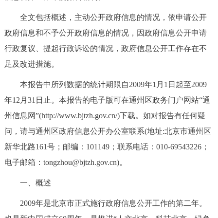
决策公开
专题公开
全文包括概述，主动公开政府信息的情况，依申请公开
政府信息和不予公开政府信息的情况，因政府信息公开申请
政务服务
行政复议、提起行政诉讼的情况，政府信息公开工作存在不
个人服务
法人服务
部门服务
足及改进措施。
本报告中所列数据的统计期限自2009年1月1日起至2009
便民服务
利企服务
投资项目
年12月31日止。本报告的电子版可在通州区政务门户网站“通
州信息网”(http://www.bjtzh.gov.cn/)下载。如对报告有任何疑
中介服务
阳光政务
问，请与通州区政府信息公开办公室联系(地址:北京市通州区
政民互动
新华北路161号；邮编：101149；联系电话：010-69543226；
电子邮箱：tongzhou@bjtzh.gov.cn)。
12345网上接诉即办
我要咨询
我要建议
一、概述
参与调查
在线访谈
图说互动
2009年是北京市正式施行政府信息公开工作的第二年。