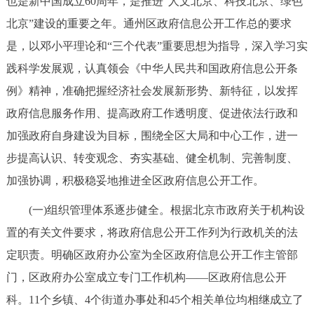
也是新中国成立60周年，是推进“人文北京、科技北京、绿色
走进北京
北京”建设的重要之年。通州区政府信息公开工作总的要求
北京概况
十六区概览
人文北京
是，以邓小平理论和“三个代表”重要思想为指导，深入学习实
践科学发展观，认真领会《中华人民共和国政府信息公开条
绿色北京
图说北京
视频北京
例》精神，准确把握经济社会发展新形势、新特征，以发挥
政府信息服务作用、提高政府工作透明度、促进依法行政和
多语种
加强政府自身建设为目标，围绕全区大局和中心工作，进一
ENGLISH
한국어
日本語
步提高认识、转变观念、夯实基础、健全机制、完善制度、
加强协调，积极稳妥地推进全区政府信息公开工作。
DEUTSCH
FRANÇAIS
РУССКИЙ ЯЗЫК
(一)组织管理体系逐步健全。根据北京市政府关于机构设
置的有关文件要求，将政府信息公开工作列为行政机关的法
ESPAÑOL
العربية
PORTUGUÊS
定职责。明确区政府办公室为全区政府信息公开工作主管部
门，区政府办公室成立专门工作机构——区政府信息公开
ITALIANO
科。11个乡镇、4个街道办事处和45个相关单位均相继成立了