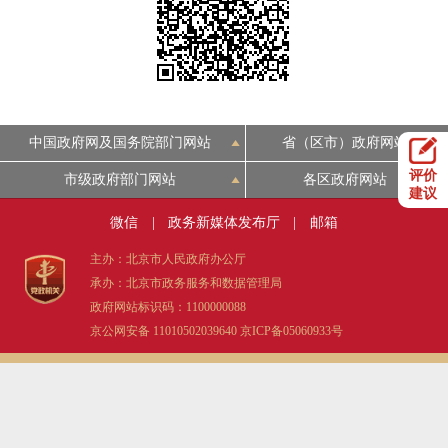
决策公开
专题公开
政务服务
个人服务
法人服务
部门服务
中国政府网及国务院部门网站
省（区市）政府网站
评价
市级政府部门网站
各区政府网站
便民服务
利企服务
投资项目
建议
微信
|
政务新媒体发布厅
|
邮箱
中介服务
阳光政务
主办：北京市人民政府办公厅
承办：北京市政务服务和数据管理局
政民互动
政府网站标识码：1100000088
京公网安备 11010502039640
京ICP备05060933号
12345网上接诉即办
我要咨询
我要建议
参与调查
在线访谈
图说互动