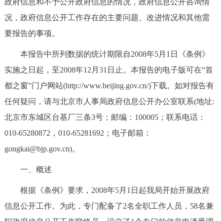
政府信息和不予公开政府信息的情况，政府信息公开咨询情
决策公开
专题公开
况，政府信息公开工作存在的主要问题、改进情况和其他需
要报告的事项。
政务服务
本报告中所列数据的统计期限自2008年5月1日《条例》
个人服务
法人服务
部门服务
实施之日起，至2008年12月31日止。本报告的电子版可在“首
都之窗”门户网站(http://www.beijing.gov.cn/)下载。如对报告有
便民服务
利企服务
投资项目
任何疑问，请与北京市人事局政府信息公开办公室联系(地址:
北京市东城区台基厂三条3号；邮编：100005；联系电话：
中介服务
阳光政务
010-65280872，010-65281692；电子邮箱：
政民互动
gongkai@bjp.gov.cn)。
一、概述
12345网上接诉即办
我要咨询
我要建议
根据《条例》要求，2008年5月1日起我局开始开展政府
参与调查
在线访谈
图说互动
信息公开工作。为此，专门配备了2名全职工作人员，58名兼