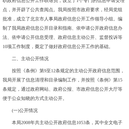
职政府信息公开工作联络员，设立了1个专门的信息申请受理
走进北京
点，并开辟了公共查阅点。我局按照市政府要求，经局党组
北京概况
十六区概览
人文北京
批准，成立了北京市人事局政府信息公开工作领导小组。编
制了我局政府信息公开目录和指南、依申请公开政府信息办
绿色北京
图说北京
视频北京
法、依申请公开信息受理、政府信息主动公开、监督投诉等
10项工作制度，奠定了做好政府信息公开工作的基础。
多语种
二、主动公开情况
ENGLISH
한국어
日本語
按照《条例》第9至12条规定的主动公开政府信息范围，
我局开展了信息清理和目录编制工作，并按照《条例》第15
DEUTSCH
FRANÇAIS
РУССКИЙ ЯЗЫК
条规定，通过政府网站、政府公报、市政府信息公开大厅等
ESPAÑOL
العربية
PORTUGUÊS
便于公众知晓的方式主动公开。
(一)公开情况
ITALIANO
本局2008年共主动公开政府信息1053条，其中全文电子