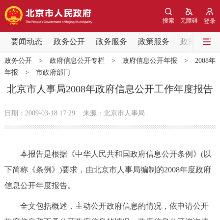
网站地图
搜索
无障碍
登录
要闻动态
要闻动态
政务公开
政务服务
政策服务
政民互动
政务公开
>
政府信息公开专栏
>
政府信息公开年报
>
2008年
党中央精神
国务院信息
中央部委动态
年报
>
市政府部门
北京市人事局2008年政府信息公开工作年度报告
北京要闻
会议信息
部门动态
日期：2009-03-18 17:29
来源：北京市人事局
各区热点
政务公开
本报告是根据《中华人民共和国政府信息公开条例》(以
下简称《条例》)要求，由北京市人事局编制的2008年度政府
市领导
机构职能
政策服务
信息公开年度报告。
政策兑现
政策解读
回应关切
全文包括概述，主动公开政府信息的情况，依申请公开