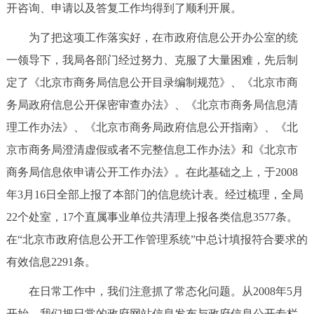
走进北京
开咨询、申请以及答复工作均得到了顺利开展。
为了把这项工作落实好，在市政府信息公开办公室的统
北京概况
十六区概览
人文北京
一领导下，我局各部门经过努力、克服了大量困难，先后制
定了《北京市商务局信息公开目录编制规范》、《北京市商
绿色北京
图说北京
视频北京
务局政府信息公开保密审查办法》、《北京市商务局信息清
多语种
理工作办法》、《北京市商务局政府信息公开指南》、《北
京市商务局澄清虚假或者不完整信息工作办法》和《北京市
ENGLISH
한국어
日本語
商务局信息依申请公开工作办法》。在此基础之上，于2008
年3月16日全部上报了本部门的信息统计表。经过梳理，全局
DEUTSCH
FRANÇAIS
РУССКИЙ ЯЗЫК
22个处室，17个直属事业单位共清理上报各类信息3577条。
ESPAÑOL
العربية
PORTUGUÊS
在“北京市政府信息公开工作管理系统”中总计填报符合要求的
有效信息2291条。
ITALIANO
在日常工作中，我们注意抓了常态化问题。从2008年5月
开始，我们把日常的政府网站信息发布与政府信息公开专栏