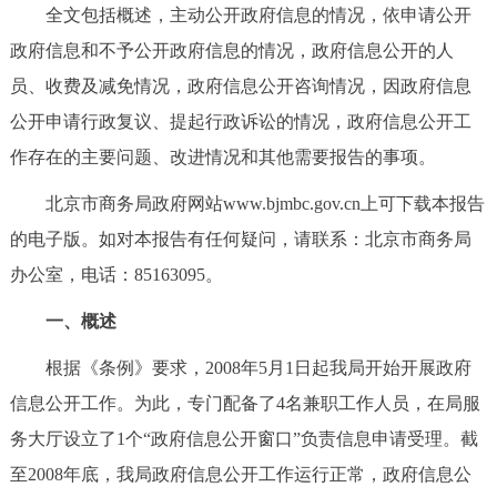
全文包括概述，主动公开政府信息的情况，依申请公开
决策公开
专题公开
政府信息和不予公开政府信息的情况，政府信息公开的人
政务服务
员、收费及减免情况，政府信息公开咨询情况，因政府信息
公开申请行政复议、提起行政诉讼的情况，政府信息公开工
个人服务
法人服务
部门服务
作存在的主要问题、改进情况和其他需要报告的事项。
北京市商务局政府网站www.bjmbc.gov.cn上可下载本报告
便民服务
利企服务
投资项目
的电子版。如对本报告有任何疑问，请联系：北京市商务局
中介服务
阳光政务
办公室，电话：85163095。
一、概述
政民互动
根据《条例》要求，2008年5月1日起我局开始开展政府
12345网上接诉即办
我要咨询
我要建议
信息公开工作。为此，专门配备了4名兼职工作人员，在局服
务大厅设立了1个“政府信息公开窗口”负责信息申请受理。截
参与调查
在线访谈
图说互动
至2008年底，我局政府信息公开工作运行正常，政府信息公