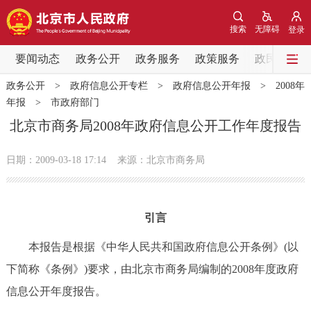
网站地图
搜索
无障碍
登录
要闻动态
要闻动态
政务公开
政务服务
政策服务
政民互动
政务公开
>
政府信息公开专栏
>
政府信息公开年报
>
2008年
党中央精神
国务院信息
中央部委动态
年报
>
市政府部门
北京市商务局2008年政府信息公开工作年度报告
北京要闻
会议信息
部门动态
日期：2009-03-18 17:14
来源：北京市商务局
各区热点
政务公开
引言
市领导
机构职能
政策服务
本报告是根据《中华人民共和国政府信息公开条例》(以
下简称《条例》)要求，由北京市商务局编制的2008年度政府
政策兑现
政策解读
回应关切
信息公开年度报告。