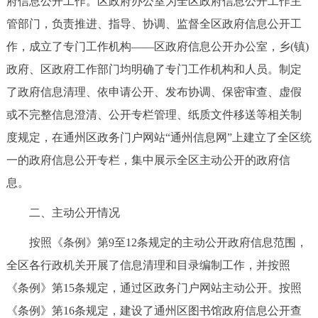
府信息公开工作。区政府办公室为全区政府信息公开工作主
走进北京
管部门，负责推进、指导、协调、监督全区政府信息公开工
北京概况
十六区概览
人文北京
作，成立了专门工作机构——区政府信息公开办公室，乡(镇)
政府、区政府工作部门均明确了专门工作机构和人员。制定
绿色北京
图说北京
视频北京
了政府信息清理、依申请公开、发布协调、保密审查、虚假
或不完整信息澄清、公开专栏管理、纸质文件移送等相关制
多语种
度规定，在通州区政务门户网站“通州信息网”上建立了全区统
ENGLISH
한국어
日本語
一的政府信息公开专栏，集中展示全区主动公开的政府信
息。
DEUTSCH
FRANÇAIS
РУССКИЙ ЯЗЫК
二、主动公开情况
ESPAÑOL
العربية
PORTUGUÊS
按照《条例》第9至12条规定的主动公开政府信息范围，
全区各行政机关开展了信息清理和目录编制工作，并按照
ITALIANO
《条例》第15条规定，通过区政务门户网站主动公开。按照
《条例》第16条规定，建设了通州区图书馆政府信息公开查