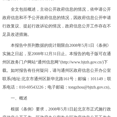
决策公开
专题公开
全文包括概述，主动公开政府信息的情况，依申请公开
政府信息和不予公开政府信息的情况，因政府信息公开申请
政务服务
行政复议、提起行政诉讼的情况，政府信息公开工作存在不
个人服务
法人服务
部门服务
足及改进措施。
本报告中所列数据的统计期限自2008年5月1日《条例》
便民服务
利企服务
投资项目
实施之日起，至2008年12月31日止。本报告的电子版可在通
州区政务门户网站“通州信息网”(http://www.bjtzh.gov.cn/)下
中介服务
阳光政务
载。如对报告有任何疑问，请与通州区政府信息公开办公室
政民互动
联系(地址:北京市通州区新华北路161号；邮编：101149；联
系电话：010-69543226；电子邮箱：tongzhou@bjtzh.gov.cn)。
12345网上接诉即办
我要咨询
我要建议
一、概述
参与调查
在线访谈
图说互动
根据《条例》要求，2008年5月1日起北京市正式施行政