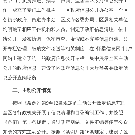
管部门，负责推进、指导、协调、监督全区政府信息公开工
走进北京
作，成立了专门工作机构——区政府信息公开办公室，全区
北京概况
十六区概览
人文北京
各镇乡政府、街道办事处，区政府各委办局，区属相关单位
均明确了相应工作机构和人员。制定了政府信息清理、依申
绿色北京
图说北京
视频北京
请公开、发布协调、保密审查、虚假或不完整信息澄清、公
开专栏管理、纸质文件移送等相关制度，在“怀柔信息网”门户
多语种
网站上建立了统一的政府信息公开专栏，集中展示全区主动
ENGLISH
한국어
日本語
公开的政府信息，建设了区政府信息公开大厅等各类政府信
息公开查阅场所。
DEUTSCH
FRANÇAIS
РУССКИЙ ЯЗЫК
二、主动公开情况
ESPAÑOL
العربية
PORTUGUÊS
按照《条例》第9至12条规定的主动公开政府信息范围，
全区各行政机关开展了信息清理和目录编制工作，并按照
ITALIANO
《条例》第15条规定，通过政府网站、文件汇编等便于公众
知晓的方式主动公开。按照《条例》第16条规定，建设了区