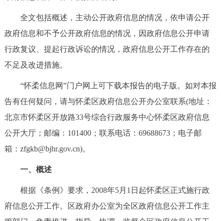
决策公开
专题公开
全文包括概述，主动公开政府信息的情况，依申请公开
政府信息和不予公开政府信息的情况，因政府信息公开申请
政务服务
行政复议、提起行政诉讼的情况，政府信息公开工作存在的
个人服务
法人服务
部门服务
不足及改进措施。
“怀柔信息网”门户网上可下载本报告的电子版。如对本报
便民服务
利企服务
投资项目
告有任何疑问，请与怀柔区政府信息公开办公室联系(地址：
北京市怀柔区开放路33号综合行政服务中心怀柔区政府信息
中介服务
阳光政务
公开大厅；邮编：101400；联系电话：69688673；电子邮
政民互动
箱：zfgkb@bjhr.gov.cn)。
一、概述
12345网上接诉即办
我要咨询
我要建议
根据《条例》要求，2008年5月1日起怀柔区正式施行政
参与调查
在线访谈
图说互动
府信息公开工作。区政府办公室为全区政府信息公开工作主