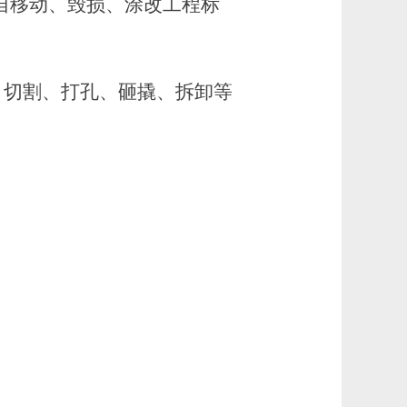
自移动、毁损、涂改工程标
、切割、打孔、砸撬、拆卸等
：