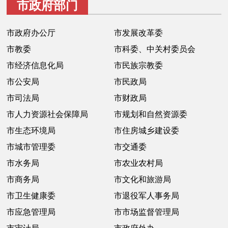
市政府部门
走进北京
北京概况
十六区概览
人文北京
市政府办公厅
市发展改革委
市教委
市科委、中关村委员会
绿色北京
图说北京
视频北京
市经济信息化局
市民族宗教委
市公安局
市民政局
多语种
市司法局
市财政局
ENGLISH
한국어
日本語
市人力资源社会保障局
市规划和自然资源委
市生态环境局
市住房城乡建设委
DEUTSCH
FRANÇAIS
РУССКИЙ ЯЗЫК
市城市管理委
市交通委
市水务局
市农业农村局
ESPAÑOL
العربية
PORTUGUÊS
市商务局
市文化和旅游局
市卫生健康委
市退役军人事务局
ITALIANO
市应急管理局
市市场监督管理局