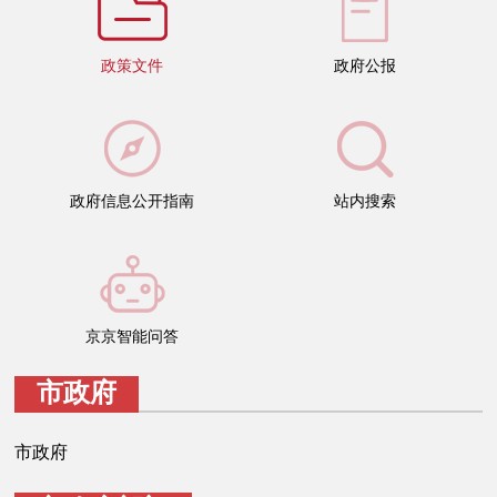
决策公开
专题公开
政策文件
政府公报
政务服务
个人服务
法人服务
部门服务
政府信息公开指南
站内搜索
便民服务
利企服务
投资项目
中介服务
阳光政务
政民互动
京京智能问答
12345网上接诉即办
我要咨询
我要建议
市政府
市政府
参与调查
在线访谈
图说互动