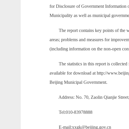
for Disclosure of Government Information of
Municipality as well as municipal governme
The report contains key points of the work
areas; problems and measures for improvemen
(including information on the non-open conten
The statistics in this report is collected 
available for download at http://www.beijin
Beijing Municipal Government.
Address: No. 70, Zaolin Qianjie Street, X
Tel:010-83978888
E-mail:xxgk@beijing.gov.cn