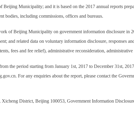
 Beijing Municipality; and it is based on the 2017 annual reports prepa
nt bodies, including commissions, offices and bureaus.
 of Beijing Municipality on government information disclosure in 201
t; and related data on voluntary information disclosure, responses and 
ts, fees and fee relief), administrative reconsideration, administrative li
from the period starting from January 1st, 2017 to December 31st, 2017. 
g.gov.cn. For any enquiries about the report, please contact the Gover
icheng District, Beijing 100053, Government Information Disclosure 