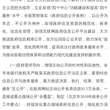
决策公开
专题公开
主义思想为指导，立足加强"四个中心"功能建设和提高"四个
服务"水平，全面贯彻落实《政府信息公开条例》，以公开为
政务服务
常态，不公开为例外，加强政府信息资源的规范化、标准
个人服务
法人服务
部门服务
化、信息化管理，加强互联网政府信息公开平台建设，大力
推进政府信息精准公开，全方位回应公众关切，助力深化"放
便民服务
利企服务
投资项目
管服"改革、优化营商环境，提高依法行政和政务服务水平，
为推动首都治理体系和治理能力现代化建设发挥积极作用。
中介服务
阳光政务
(一)坚持需求导向，增强主动公开的针对性和实效性。全
政民互动
市各级行政机关严格落实政府信息公开法定义务，紧密结合
信息公开与政务服务，着力推进决策、执行、结果、管理、
12345网上接诉即办
我要咨询
我要建议
服务"五公开"，在政府网站主动公开各类信息92.5万余条。一
是推进重点领域公开"全覆盖"。制定《北京市2019年政务公开
参与调查
在线访谈
图说互动
工作要点》，持续深化重点领域政府信息公开，细化权力清