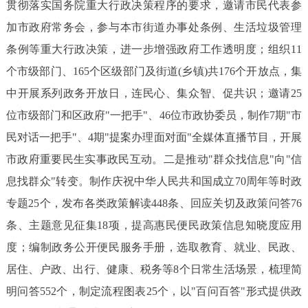
贯彻落实国务院重大行政决策程序的要求，邀请市民代表参
加市政府常务会，参与本市街道办事处条例、生活垃圾管理
条例等重大行政决策，进一步增强政府工作透明度；组织11
个市级部门、165个区级部门及街道(乡镇)共176个开放点，集
中开展系列政务开放日，连民心、集众智、促共识；邀请25
位市级部门和区政府"一把手"、46位市政协委员，制作7期"市
民对话一把手"、4期"提案办理面对面"全媒体直播节目，开展
市政府重要民生实事政民互动。二是推动"群众找信息"向"信
息找群众"转变。制作庆祝中华人民共和国成立70周年等时政
专题25个，发布各类政策解读448条、回应关切及政策问答76
条、主题意见征集18项，提高惠民便民政策信息知晓度应用
度；编制政务公开便民服务手册，选取教育、就业、民政、
居住、户政、出行、健康、税务等8个日常生活场景，梳理简
明问答552个，制定流程图表25个，以"百问百答"形式提供政