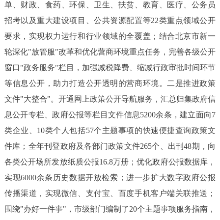
走进北京
单、财政、食药、环保、卫生、扶贫、教育、医疗、公务员
招考以及重大建设项目、公共资源配置等22类重点领域公开
北京概况
十六区概览
人文北京
要求，实现权力运行和行业领域的全覆盖；结合北京市新一
轮深化"放管服"改革和优化营商环境重点任务，完善各级公开
绿色北京
图说北京
视频北京
窗口"政务服务"栏目，加强减税降费、缩减行政审批时间环节
等信息公开，助力打造公开透明的营商环境。二是推进政策
多语种
文件"大整合"。开通网上政策公开导航服务，汇总归集政府信
ENGLISH
한국어
日本語
息公开专栏、政府公报等栏目文件信息5200余条，建立面向7
类企业、10类个人包括57个主题事项的快速便捷查询政策文
DEUTSCH
FRANÇAIS
РУССКИЙ ЯЗЫК
件库；全年刊登政府及各部门政策文件265个、出刊48期，向
各类公开场所发放纸质公报16.8万册；优化政府公报数据库，
ESPAÑOL
العربية
PORTUGUÊS
实现6000余条历史数据开放检索；进一步扩大数字政府公报
传播渠道，实现微信、支付宝、百度手机客户端关联推送；
ITALIANO
围绕"办好一件事"，市级部门编制了20个主题事项服务指南，