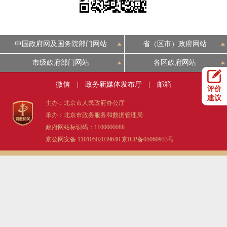
决策公开
专题公开
政务服务
中国政府网及国务院部门网站
省（区市）政府网站
市级政府部门网站
各区政府网站
个人服务
法人服务
部门服务
微信
|
政务新媒体发布厅
|
邮箱
评价
便民服务
利企服务
投资项目
建议
主办：北京市人民政府办公厅
承办：北京市政务服务和数据管理局
中介服务
阳光政务
政府网站标识码：1100000088
京公网安备 11010502039640
京ICP备05060933号
政民互动
12345网上接诉即办
我要咨询
我要建议
参与调查
在线访谈
图说互动