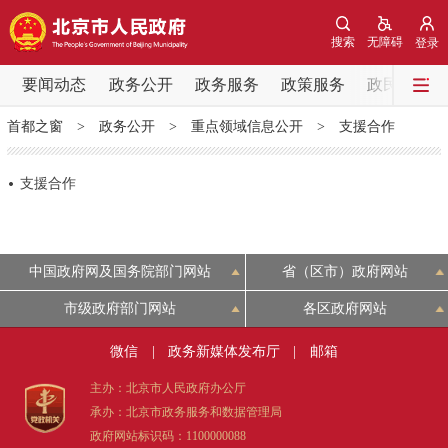
网站地图
搜索
无障碍
登录
要闻动态
要闻动态
政务公开
政务服务
政策服务
政民互动
首都之窗
>
政务公开
>
重点领域信息公开
>
支援合作
党中央精神
国务院信息
中央部委动态
支援合作
北京要闻
会议信息
部门动态
各区热点
中国政府网及国务院部门网站
省（区市）政府网站
政务公开
市级政府部门网站
各区政府网站
微信
|
政务新媒体发布厅
|
邮箱
市领导
机构职能
政策服务
主办：北京市人民政府办公厅
承办：北京市政务服务和数据管理局
政策兑现
政策解读
回应关切
政府网站标识码：1100000088