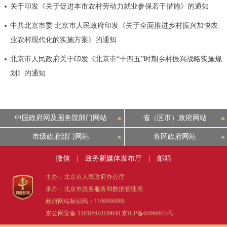
关于印发《关于促进本市农村劳动力就业参保若干措施》的通知
决策公开
专题公开
中共北京市委 北京市人民政府印发《关于全面推进乡村振兴加快农
政务服务
业农村现代化的实施方案》的通知
北京市人民政府关于印发《北京市“十四五”时期乡村振兴战略实施规
个人服务
法人服务
部门服务
划》的通知
便民服务
利企服务
投资项目
中国政府网及国务院部门网站
省（区市）政府网站
中介服务
阳光政务
市级政府部门网站
各区政府网站
政民互动
微信
|
政务新媒体发布厅
|
邮箱
12345网上接诉即办
我要咨询
我要建议
主办：北京市人民政府办公厅
承办：北京市政务服务和数据管理局
政府网站标识码：1100000088
参与调查
在线访谈
图说互动
京公网安备 11010502039640
京ICP备05060933号