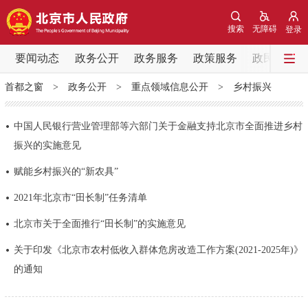
网站地图
搜索
无障碍
登录
要闻动态
要闻动态
政务公开
政务服务
政策服务
政民互动
首都之窗
>
政务公开
>
重点领域信息公开
>
乡村振兴
党中央精神
国务院信息
中央部委动态
中国人民银行营业管理部等六部门关于金融支持北京市全面推进乡村
北京要闻
会议信息
部门动态
振兴的实施意见
赋能乡村振兴的“新农具”
各区热点
2021年北京市“田长制”任务清单
政务公开
北京市关于全面推行“田长制”的实施意见
市领导
机构职能
政策服务
关于印发《北京市农村低收入群体危房改造工作方案(2021-2025年)》
的通知
政策兑现
政策解读
回应关切