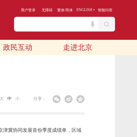
/
ENGLISH
用户登录
无障碍
繁体
简体
智能问答
政民互动
走进北京
大
中
小
分享：
年京津冀协同发展首份季度成绩单，区域