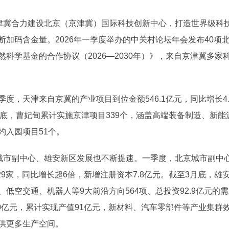
京津冀合力建设北京（京津冀）国际科技创新中心，打造世界级科
断加码含金量。2026年一季度举办的中关村论坛年会发布40项
科学基金的合作协议（2026—2030年）》，来自京津冀多家
度，天津来自京冀的产业项目到位金额546.1亿元，同比增长4
截至3月底，曹妃甸累计实施京津项目339个，涵盖高端装备制造、
约入园项目51个。
京城市副中心、雄安新区发展也不断提速。一季度，北京城市副中
29家，同比增长超6倍，新增注册资本7.8亿元。截至3月底，
低空交通、机器人等9大前沿方向564项、总投资92.9亿元的
20亿元，累计实现产值91亿元，新材料、汽车零部件等产业集
供更多生产空间。