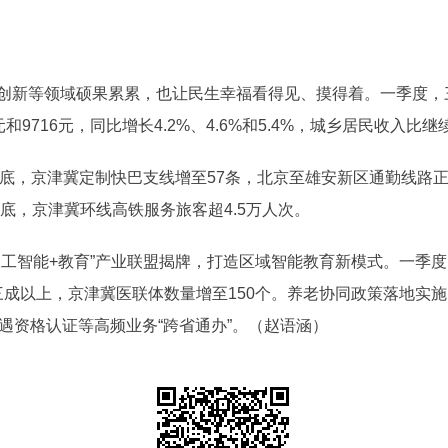
创新等领域硕果累累，也让民生幸福看得见、摸得着。一季度，
元和9716元，同比增长4.2%、4.6%和5.4%，城乡居民收入比
月底，京津冀定制快巴支线增至57条，北京至雄安新区通勤线路正
月底，京津冀环线高铁服务旅客超4.5万人次。
人工智能+教育”产业联盟揭牌，打造区域智能教育新模式。一季
的三成以上，京津冀医联体数量增至150个。养老协同政策落地实
遇资格认证等高频业务“跨省通办”。（赵语涵）