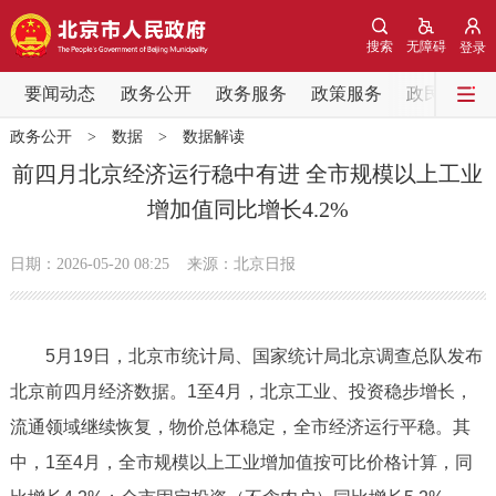
网站地图
搜索
无障碍
登录
要闻动态
要闻动态
政务公开
政务服务
政策服务
政民互动
政务公开
>
数据
>
数据解读
党中央精神
国务院信息
中央部委动态
前四月北京经济运行稳中有进 全市规模以上工业
增加值同比增长4.2%
北京要闻
会议信息
部门动态
日期：2026-05-20 08:25
来源：北京日报
各区热点
政务公开
5月19日，北京市统计局、国家统计局北京调查总队发布
北京前四月经济数据。1至4月，北京工业、投资稳步增长，
市领导
机构职能
政策服务
流通领域继续恢复，物价总体稳定，全市经济运行平稳。其
政策兑现
政策解读
回应关切
中，1至4月，全市规模以上工业增加值按可比价格计算，同