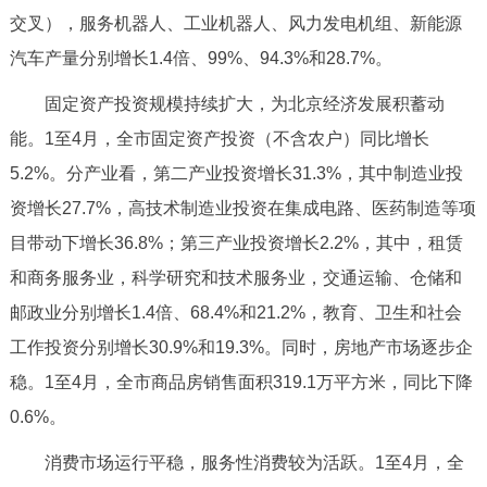
走进北京
交叉），服务机器人、工业机器人、风力发电机组、新能源
汽车产量分别增长1.4倍、99%、94.3%和28.7%。
北京概况
十六区概览
人文北京
固定资产投资规模持续扩大，为北京经济发展积蓄动
绿色北京
图说北京
视频北京
能。1至4月，全市固定资产投资（不含农户）同比增长
5.2%。分产业看，第二产业投资增长31.3%，其中制造业投
多语种
资增长27.7%，高技术制造业投资在集成电路、医药制造等项
ENGLISH
한국어
日本語
目带动下增长36.8%；第三产业投资增长2.2%，其中，租赁
和商务服务业，科学研究和技术服务业，交通运输、仓储和
DEUTSCH
FRANÇAIS
РУССКИЙ ЯЗЫК
邮政业分别增长1.4倍、68.4%和21.2%，教育、卫生和社会
工作投资分别增长30.9%和19.3%。同时，房地产市场逐步企
ESPAÑOL
العربية
PORTUGUÊS
稳。1至4月，全市商品房销售面积319.1万平方米，同比下降
0.6%。
ITALIANO
消费市场运行平稳，服务性消费较为活跃。1至4月，全