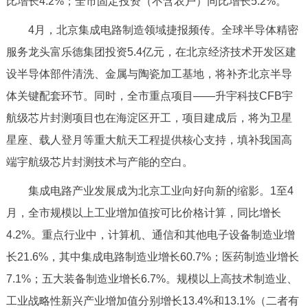
比增长4.2%；全市固定投资（不含农户）同比增长5.2%。
决策公开
专题公开
4月，北京集成电路制造领域捷报频传。全球半导体精密
政务服务
服务龙头富乐德集团投资5.4亿元，在北京经济技术开发区建
设半导体部件清洗、金属与陶瓷加工基地，将补齐北京半导
个人服务
法人服务
部门服务
体关键配套环节。同时，全市重点项目——升宇科技CFB宇
航级芯片封测项目也在海淀区开工，项目建成后，将为卫星
便民服务
利企服务
投资项目
星座、载人登月等重大航天工程提供核心支持，填补我国高
端宇航级芯片封测技术与产能的空白。
中介服务
阳光政务
集成电路产业发展成为北京工业向好向新的缩影。1至4
政民互动
月，全市规模以上工业增加值按可比价格计算，同比增长
4.2%。重点行业中，计算机、通信和其他电子设备制造业增
12345网上接诉即办
我要咨询
我要建议
长21.6%，其中集成电路制造业增长60.7%；医药制造业增长
7.1%；五大装备制造业增长6.7%。规模以上高技术制造业、
参与调查
在线访谈
图说互动
工业战略性新兴产业增加值分别增长13.4%和13.1%（二者有