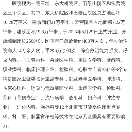
医院现为一院三址，东大桥院区、石景山院区和常营院
决策公开
专题公开
区三个院区。其中，东大桥院区和石景山院区总占地面积
政务服务
10.28万平米、建筑面积21万平米；常营院区占地面积7.22万
平米，建筑面积19.8万平米，于2023年5月29日正式开业。开
个人服务
法人服务
部门服务
放编制床位2500张，医院年门急诊量约488万人次，年收治住
院病人14万余人次，手术6万余例次，综合救治能力强大。呼
便民服务
利企服务
投资项目
吸内科、心血管内科、急诊医学科、重症医学科、麻醉科、
职业病科、临床护理专业、检验科、心脏大血管外科等9个专
中介服务
阳光政务
科是国家卫健委临床重点专科，以及老年医学科、肿瘤科、
政民互动
临床心理科、呼吸与危重症医学科、重症医学科、检验科、
骨科（骨伤专业）、流行病学、放射科、妇产科（肿瘤专
12345网上接诉即办
我要咨询
我要建议
业）、消化内科、胸外科等12个北京市卫健委临床重点专
科。肾、肝、肺器官移植等技术在北京乃全国具有重要影响
参与调查
在线访谈
图说互动
力。