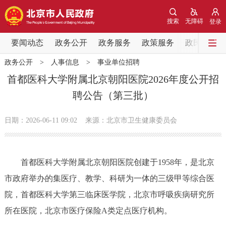
网站地图
搜索
无障碍
登录
要闻动态
要闻动态
政务公开
政务服务
政策服务
政民互动
政务公开
>
人事信息
>
事业单位招聘
党中央精神
国务院信息
中央部委动态
首都医科大学附属北京朝阳医院2026年度公开招
聘公告（第三批）
北京要闻
会议信息
部门动态
日期：2026-06-11 09:02
来源：北京市卫生健康委员会
各区热点
政务公开
首都医科大学附属北京朝阳医院创建于1958年，是北京
市政府举办的集医疗、教学、科研为一体的三级甲等综合医
市领导
机构职能
政策服务
院，首都医科大学第三临床医学院，北京市呼吸疾病研究所
政策兑现
政策解读
回应关切
所在医院，北京市医疗保险A类定点医疗机构。