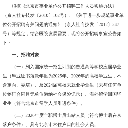
走进北京
根据《北京市事业单位公开招聘工作人员实施办法》
（京人社专技发〔2010〕102号）、《关于进一步规范事业单
北京概况
十六区概览
人文北京
位公开招聘有关问题的通知》（京人社专技发〔2012〕247
号）等规定，结合医院发展需要，现将公开招聘事宜公告如
绿色北京
图说北京
视频北京
下：
多语种
一、招聘对象
ENGLISH
한국어
日本語
（一）列入国家统一招生计划的普通高等学校应届毕业
生（毕业证书落款年度为2025年、2026年的高校毕业生，不
DEUTSCH
FRANÇAIS
РУССКИЙ ЯЗЫК
含定向、委培）、及2024届离校未就业毕业生（未与任何单
位签订合同且无单位缴纳社会保险记录）、海外留学回国毕
ESPAÑOL
العربية
PORTUGUÊS
业生（符合北京市留学人员引进条件）。
ITALIANO
（二）2026年度全职博士后出站人员（符合博士后在京
落户条件）、具有北京市常住户口的社会人员。