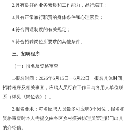
走进北京
2.具有良好的业务素质和工作能力，品行端正；
3.具有正常履行职责的身体条件和心理素质；
北京概况
十六区概览
人文北京
4.符合回避制度的有关规定；
绿色北京
图说北京
视频北京
5.符合招聘岗位所要求的其他条件。
多语种
三、招聘程序
ENGLISH
한국어
日本語
（一）报名及资格审查
1.报名时间：2026年6月15日—6月22日，报名具体时间、
DEUTSCH
FRANÇAIS
РУССКИЙ ЯЗЫК
招聘程序及相关事宜，应聘人员可在工作日与各用人单位联
系（详见《岗位表》）。
ESPAÑOL
العربية
PORTUGUÊS
2.报名要求：每名应聘人员最多可应聘3个岗位，报名和
ITALIANO
资格审查时本人需提交由各区乡村振兴协理员管理部门出具
的介绍信。