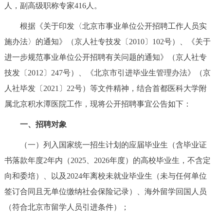
走进北京
人，副高级职称专家416人。
根据《关于印发〈北京市事业单位公开招聘工作人员实
北京概况
十六区概览
人文北京
施办法〉的通知》（京人社专技发〔2010〕102号）、《关于
进一步规范事业单位公开招聘有关问题的通知》（京人社专
绿色北京
图说北京
视频北京
技发〔2012〕247号）、《北京市引进毕业生管理办法》（京
多语种
人社毕发〔2021〕22号）等文件精神，结合
首都医科大学附
属北京积水潭医院
工作，现将公开招聘事宜公告如下：
ENGLISH
한국어
日本語
一、招聘对象
DEUTSCH
FRANÇAIS
РУССКИЙ ЯЗЫК
（一）列入国家统一招生计划的应届毕业生（含毕业证
书落款年度2年内（2025、2026年度）的高校毕业生，不含定
ESPAÑOL
العربية
PORTUGUÊS
向和委培）、以及2024年离校未就业毕业生（未与任何单位
签订合同且无单位缴纳社会保险记录）、海外留学回国人员
ITALIANO
（符合北京市留学人员引进条件）；