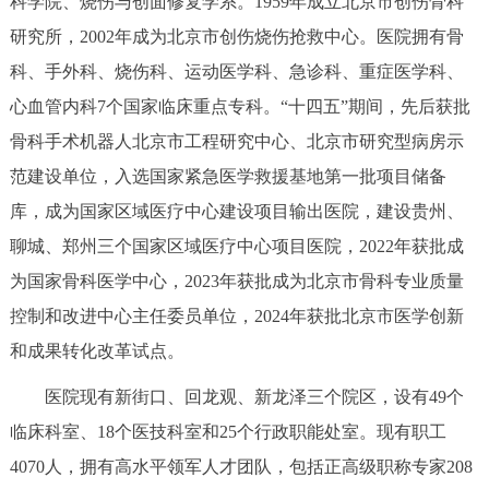
科学院、烧伤与创面修复学系。1959年成立北京市创伤骨科
决策公开
专题公开
研究所，2002年成为北京市创伤烧伤抢救中心。医院拥有骨
科、手外科、烧伤科、运动医学科、急诊科、重症医学科、
政务服务
心血管内科7个国家临床重点专科。“十四五”期间，先后获批
个人服务
法人服务
部门服务
骨科手术机器人北京市工程研究中心、北京市研究型病房示
范建设单位，入选国家紧急医学救援基地第一批项目储备
便民服务
利企服务
投资项目
库，成为国家区域医疗中心建设项目输出医院，建设贵州、
聊城、郑州三个国家区域医疗中心项目医院，2022年获批成
中介服务
阳光政务
为国家骨科医学中心，2023年获批成为北京市骨科专业质量
控制和改进中心主任委员单位，2024年获批北京市医学创新
政民互动
和成果转化改革试点。
12345网上接诉即办
我要咨询
我要建议
医院现有新街口、回龙观、新龙泽三个院区，设有49个
临床科室、18个医技科室和25个行政职能处室。现有职工
参与调查
在线访谈
图说互动
4070人，拥有高水平领军人才团队，包括正高级职称专家208