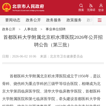
网站地图
搜索
无障碍
登录
要闻动态
要闻动态
政务公开
政务服务
政策服务
政民互动
政务公开
>
人事信息
>
事业单位招聘
党中央精神
国务院信息
中央部委动态
首都医科大学附属北京积水潭医院2026年公开招
聘公告（第三批）
北京要闻
会议信息
部门动态
日期：2026-06-02 10:06
来源：北京市卫生健康委员会
各区热点
政务公开
首都医科大学附属北京积水潭医院成立于1956年，是以
骨科、烧伤科为重点学科的三级甲等综合医院，相继成为北
市领导
机构职能
政策服务
京大学第四临床医学院、清华大学临床教学医院，首都医科
政策兑现
政策解读
回应关切
大学附属医院和第七临床医学院，牵头建设首都医科大学骨