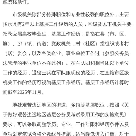
他资格条件。
走进北京
市级机关除部分特殊职位和专业性较强的职位外，主要
北京概况
十六区概览
人文北京
招录具有2年以上基层工作经历的人员，区级及以下机关主要
招录应届高校毕业生。基层工作经历，是指在县（市、区、
绿色北京
图说北京
视频北京
旗）、乡（镇、街道）党政机关，村（社区）党组织或者村
多语种
（居）委会，以及各类企业、事业单位工作过（参照公务员
法管理的事业单位不在此列）。在军队团和相当团以下单位
ENGLISH
한국어
日本語
工作的经历，退役士兵在军队服现役的经历，在直辖市区级
机关工作的经历可视为基层工作经历。基层工作经历计算时
DEUTSCH
FRANÇAIS
РУССКИЙ ЯЗЫК
间截至2025年11月。
ESPAÑOL
العربية
PORTUGUÊS
地处艰苦边远地区的街道、乡镇等基层职位，按照《关
于做好艰苦边远地区基层公务员考试录用工作的实施意见》
ITALIANO
要求，可以采取调整学历、专业、工作年限和经历条件以及
单独划定笔试合格分数线等措施，适当降低进入门槛。对于