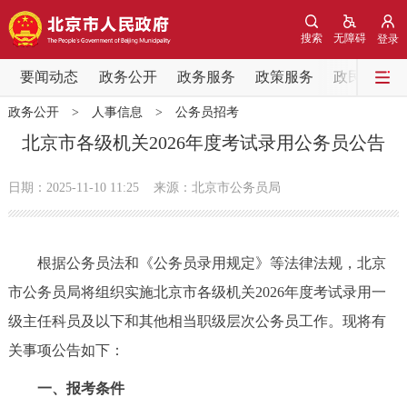
网站地图
搜索
无障碍
登录
要闻动态
要闻动态
政务公开
政务服务
政策服务
政民互动
政务公开
>
人事信息
>
公务员招考
党中央精神
国务院信息
中央部委动态
北京市各级机关2026年度考试录用公务员公告
北京要闻
会议信息
部门动态
日期：2025-11-10 11:25
来源：北京市公务员局
各区热点
根据公务员法和《公务员录用规定》等法律法规，北京
政务公开
市公务员局将组织实施北京市各级机关2026年度考试录用一
级主任科员及以下和其他相当职级层次公务员工作。现将有
市领导
机构职能
政策服务
关事项公告如下：
政策兑现
政策解读
回应关切
一、报考条件