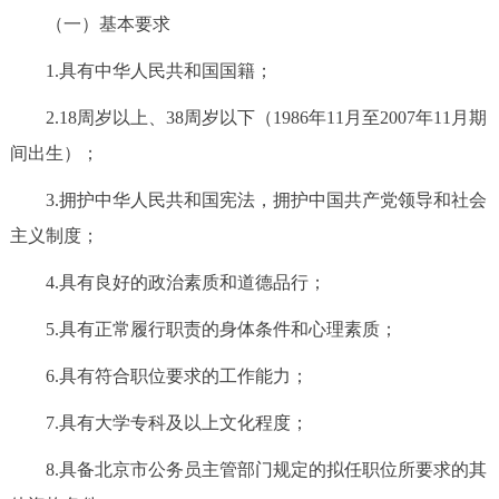
（一）基本要求
决策公开
专题公开
1.具有中华人民共和国国籍；
政务服务
2.18周岁以上、38周岁以下（1986年11月至2007年11月期
个人服务
法人服务
部门服务
间出生）；
3.拥护中华人民共和国宪法，拥护中国共产党领导和社会
便民服务
利企服务
投资项目
主义制度；
中介服务
阳光政务
4.具有良好的政治素质和道德品行；
5.具有正常履行职责的身体条件和心理素质；
政民互动
6.具有符合职位要求的工作能力；
12345网上接诉即办
我要咨询
我要建议
7.具有大学专科及以上文化程度；
参与调查
在线访谈
图说互动
8.具备北京市公务员主管部门规定的拟任职位所要求的其