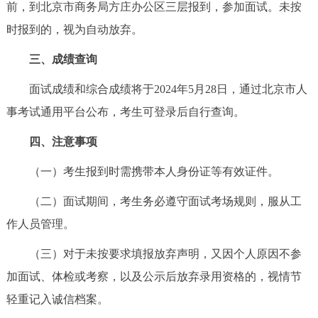
走进北京
前，到北京市商务局方庄办公区三层报到，参加面试。未按
时报到的，视为自动放弃。
北京概况
十六区概览
人文北京
三、成绩查询
绿色北京
图说北京
视频北京
面试成绩和综合成绩将于2024年5月28日，通过北京市人
事考试通用平台公布，考生可登录后自行查询。
多语种
四、注意事项
ENGLISH
한국어
日本語
（一）考生报到时需携带本人身份证等有效证件。
DEUTSCH
FRANÇAIS
РУССКИЙ ЯЗЫК
（二）面试期间，考生务必遵守面试考场规则，服从工
作人员管理。
ESPAÑOL
العربية
PORTUGUÊS
（三）对于未按要求填报放弃声明，又因个人原因不参
加面试、体检或考察，以及公示后放弃录用资格的，视情节
ITALIANO
轻重记入诚信档案。