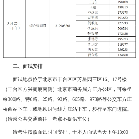
决策公开
专题公开
政务服务
个人服务
法人服务
部门服务
便民服务
利企服务
投资项目
二、面试安排
中介服务
阳光政务
面试地点位于北京市丰台区区芳星园三区16、17号楼
（丰台区方兴商厦南侧）北京市商务局方庄办公区，可乘坐
政民互动
乘300路、特8路、25路、93路、665路、973路等公交车方庄
12345网上接诉即办
我要咨询
我要建议
桥西站下车，或地铁14号线方庄站下车，步行至东门进院。
（请乘公共交通前往，考点不提供车位）
参与调查
在线访谈
图说互动
请考生按照面试时间安排，于本人面试当天下午13:00