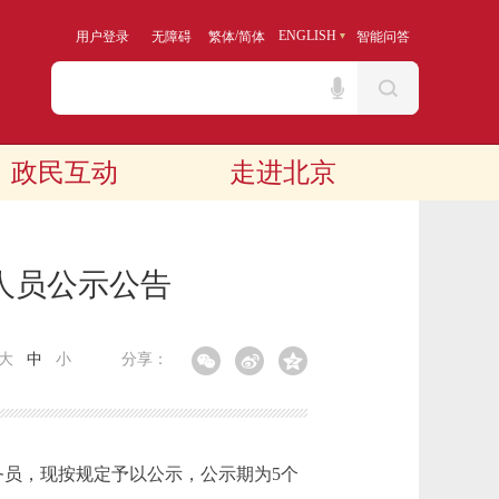
/
ENGLISH
用户登录
无障碍
繁体
简体
智能问答
政民互动
走进北京
人员公示公告
大
中
小
分享：
务员，现按规定予以公示，公示期为5个