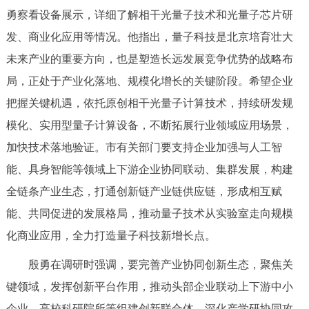
走进北京
勇察看设备展示，详细了解相干光量子技术和光量子芯片研
发、商业化应用等情况。他指出，量子科技是北京培育壮大
北京概况
十六区概览
人文北京
未来产业的重要方向，也是塑造长远发展竞争优势的战略布
局，正处于产业化落地、规模化增长的关键阶段。希望企业
绿色北京
图说北京
视频北京
把握关键机遇，依托原创相干光量子计算技术，持续研发规
多语种
模化、实用型量子计算设备，不断拓展行业领域应用场景，
加快技术落地验证。市有关部门要支持企业加强与人工智
ENGLISH
한국어
日本語
能、具身智能等领域上下游企业协同联动、集群发展，构建
全链条产业生态，打通创新链产业链供应链，形成相互赋
DEUTSCH
FRANÇAIS
РУССКИЙ ЯЗЫК
能、共同促进的发展格局，推动量子技术从实验室走向规模
ESPAÑOL
العربية
PORTUGUÊS
化商业应用，全力打造量子科技新增长点。
殷勇在调研时强调，要完善产业协同创新生态，聚焦关
ITALIANO
键领域，发挥创新平台作用，推动头部企业联动上下游中小
企业、高校科研院所等组建创新联合体，深化产学研协同攻