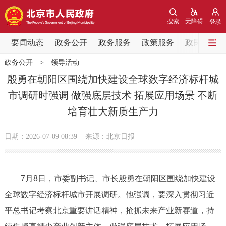
网站地图
搜索
无障碍
登录
要闻动态
要闻动态
政务公开
政务服务
政策服务
政民互动
政务公开
>
领导活动
党中央精神
国务院信息
中央部委动态
殷勇在朝阳区围绕加快建设全球数字经济标杆城
市调研时强调 做强底层技术 拓展应用场景 不断
北京要闻
会议信息
部门动态
培育壮大新质生产力
各区热点
日期：2026-07-09 08:39
来源：北京日报
政务公开
7月8日，市委副书记、市长殷勇在朝阳区围绕加快建设
市领导
机构职能
政策服务
全球数字经济标杆城市开展调研。他强调，要深入贯彻习近
政策兑现
政策解读
回应关切
平总书记考察北京重要讲话精神，抢抓未来产业新赛道，持