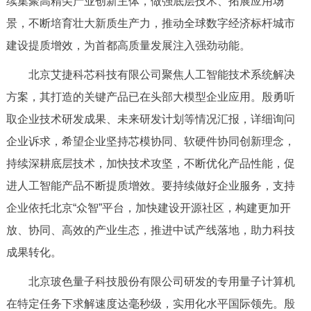
续集聚高精尖产业创新主体，做强底层技术、拓展应用场
决策公开
专题公开
景，不断培育壮大新质生产力，推动全球数字经济标杆城市
建设提质增效，为首都高质量发展注入强劲动能。
政务服务
北京艾捷科芯科技有限公司聚焦人工智能技术系统解决
个人服务
法人服务
部门服务
方案，其打造的关键产品已在头部大模型企业应用。殷勇听
取企业技术研发成果、未来研发计划等情况汇报，详细询问
便民服务
利企服务
投资项目
企业诉求，希望企业坚持芯模协同、软硬件协同创新理念，
持续深耕底层技术，加快技术攻坚，不断优化产品性能，促
中介服务
阳光政务
进人工智能产品不断提质增效。要持续做好企业服务，支持
政民互动
企业依托北京“众智”平台，加快建设开源社区，构建更加开
放、协同、高效的产业生态，推进中试产线落地，助力科技
12345网上接诉即办
我要咨询
我要建议
成果转化。
北京玻色量子科技股份有限公司研发的专用量子计算机
参与调查
在线访谈
图说互动
在特定任务下求解速度达毫秒级，实用化水平国际领先。殷