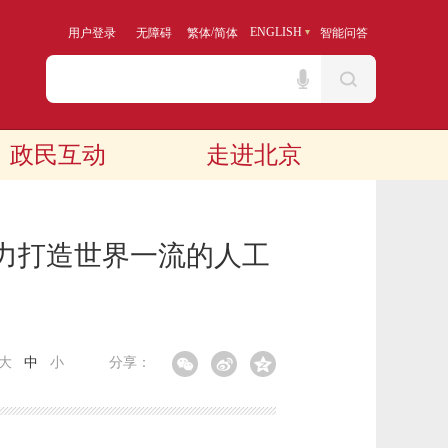
/
ENGLISH
用户登录
无障碍
繁体
简体
智能问答
政民互动
走进北京
力打造世界一流的人工
大
中
小
分享：