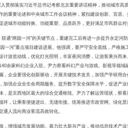
“深入贯彻落实习近平总书记考察北京重要讲话精神，推动城市高
作的重要论述和中央城市工作会议精神，紧扣建设创新、宜居、
促进城市动能转换、功能重塑、品质跃升，更好满足市民群众对
”、联通“两园一河”的关键节点，重建完工后将进一步提升永定河
两园一河”重点项目建设进展。他强调，要严守安全底线，严格施
设计游览动线，优化灯光照明，丰富夜间消费，让游客乘兴而来
140余家科幻企业入驻。尹力察看科幻产业与游戏、影视等领域
嘱，企业要强化创新驱动，开展关键技术攻关，加强产学研用合
，加强企业全生命周期服务。提升数字安全保障水平，促进产业
体，是京西地区最大的综合交通枢纽。尹力了解运营现状，察看
循环，让乘客便捷进出、无缝衔接。统筹推进市政管网、绿化景
交通人流向商业客流高效转化。
领，增强城市发展动能。着力壮大新兴产业，推动信息技术产业