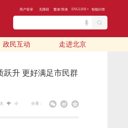
/
ENGLISH
用户登录
无障碍
繁体
简体
智能问答
政民互动
走进北京
质跃升 更好满足市民群
大
中
小
分享：