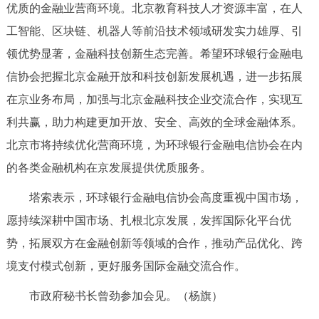
优质的金融业营商环境。北京教育科技人才资源丰富，在人
决策公开
专题公开
工智能、区块链、机器人等前沿技术领域研发实力雄厚、引
政务服务
领优势显著，金融科技创新生态完善。希望环球银行金融电
信协会把握北京金融开放和科技创新发展机遇，进一步拓展
个人服务
法人服务
部门服务
在京业务布局，加强与北京金融科技企业交流合作，实现互
利共赢，助力构建更加开放、安全、高效的全球金融体系。
便民服务
利企服务
投资项目
北京市将持续优化营商环境，为环球银行金融电信协会在内
的各类金融机构在京发展提供优质服务。
中介服务
阳光政务
塔索表示，环球银行金融电信协会高度重视中国市场，
政民互动
愿持续深耕中国市场、扎根北京发展，发挥国际化平台优
势，拓展双方在金融创新等领域的合作，推动产品优化、跨
12345网上接诉即办
我要咨询
我要建议
境支付模式创新，更好服务国际金融交流合作。
参与调查
在线访谈
图说互动
市政府秘书长曾劲参加会见。（杨旗）