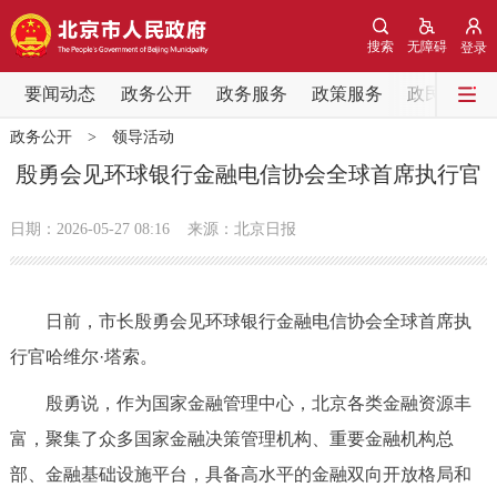
网站地图
搜索
无障碍
登录
要闻动态
要闻动态
政务公开
政务服务
政策服务
政民互动
政务公开
>
领导活动
党中央精神
国务院信息
中央部委动态
殷勇会见环球银行金融电信协会全球首席执行官
北京要闻
会议信息
部门动态
日期：2026-05-27 08:16
来源：北京日报
各区热点
日前，市长殷勇会见环球银行金融电信协会全球首席执
政务公开
行官哈维尔·塔索。
市领导
机构职能
政策服务
殷勇说，作为国家金融管理中心，北京各类金融资源丰
富，聚集了众多国家金融决策管理机构、重要金融机构总
政策兑现
政策解读
回应关切
部、金融基础设施平台，具备高水平的金融双向开放格局和