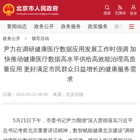
网站地图
搜索
无障碍
登录
要闻动态
要闻动态
政务公开
政务服务
政策服务
政民互动
政务公开
>
领导活动
党中央精神
国务院信息
中央部委动态
尹力在调研健康医疗数据应用发展工作时强调 加
快推动健康医疗数据高水平供给高效能治理高质
北京要闻
会议信息
部门动态
量应用 更好满足市民群众日益增长的健康服务需
求
各区热点
政务公开
日期：2026-05-22 08:06
来源：北京日报
市领导
机构职能
政策服务
5月21日下午，市委书记尹力围绕“深入贯彻落实习近平
政策兑现
政策解读
回应关切
总书记考察北京重要讲话精神，数智赋能健康北京建设”调研