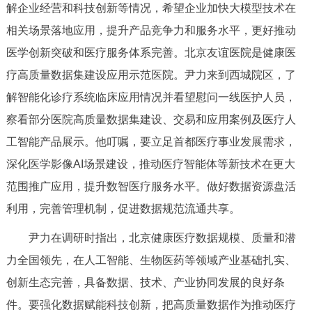
走进北京
解企业经营和科技创新等情况，希望企业加快大模型技术在
相关场景落地应用，提升产品竞争力和服务水平，更好推动
北京概况
十六区概览
人文北京
医学创新突破和医疗服务体系完善。北京友谊医院是健康医
疗高质量数据集建设应用示范医院。尹力来到西城院区，了
绿色北京
图说北京
视频北京
解智能化诊疗系统临床应用情况并看望慰问一线医护人员，
多语种
察看部分医院高质量数据集建设、交易和应用案例及医疗人
工智能产品展示。他叮嘱，要立足首都医疗事业发展需求，
ENGLISH
한국어
日本語
深化医学影像AI场景建设，推动医疗智能体等新技术在更大
范围推广应用，提升数智医疗服务水平。做好数据资源盘活
DEUTSCH
FRANÇAIS
РУССКИЙ ЯЗЫК
利用，完善管理机制，促进数据规范流通共享。
ESPAÑOL
العربية
PORTUGUÊS
尹力在调研时指出，北京健康医疗数据规模、质量和潜
力全国领先，在人工智能、生物医药等领域产业基础扎实、
ITALIANO
创新生态完善，具备数据、技术、产业协同发展的良好条
件。要强化数据赋能科技创新，把高质量数据作为推动医疗