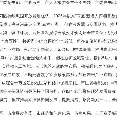
市委副书记、市长殷勇，市人大常委会主任李秀领，市委副书记
持续巩固开放发展优势，2026年以来“两区”新增入库项目数
质，亮马河获评全国“幸福河湖”。但在激发重点商圈活力、推进
大梁，营商环境、高质量发展综合绩效评价均居全市首位；积极服务
“七有五性”、接诉即办综合评价全市最优。但在文旅和科技资源
兴产业布局，落地两个国家人工智能应用中试基地；推进高水平
免申即享”服务达全国领先水平。但在新扩区域管理、接诉即办、
，扎实推动人工智能、人形机器人战略性布局，积极强化对企服务
业发展质效，不断完善数字经济政策体系，加速未来产业布局，
大开放综合示范区建设在国家评估中保持最优。市国资委积极引导
润等主要经济指标保持全国前列。这四个部门聚焦经济发展目标
职责，但在推动京津冀协同发展，提振消费、培育新兴产业，全
、市发展改革委、市经济和信息化局、市商务局、市国资委要