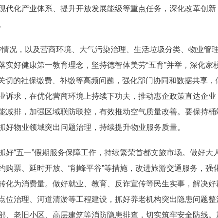
现代化产业体系、提升开放发展能级等重点任务，深化改革创新
。
情况，以及营商环境、大气污染治理、生活垃圾分类、物业管理
落实好健康第一教育理念，坚持德智体美劳“五育”并举，深化家
群众关切的社保缴费、补缴等高频问题，强化部门协同和数据共享
业诉求，在优化营商环境上持续下功夫，推动惠企政策直达企业
能减排，加强区域联防联控，有效推动空气质量改善。要保持桶
抓好物业领域突出问题治理，持续提升物业服务质量。
“五一”假期服务保障工作，持续繁荣首都文旅市场。做好大人
约购票、延时开放、“削峰平谷”等措施，改进旅游交通服务，强
转化为消费量。做好就业、教育、反诈宣传等民生实事，解决好
点位治理、河道清淤等工程建设，抓好养老机构突出隐患问题整
部、老旧小区、高层建筑等消防隐患排查，切实筑牢安全防线。