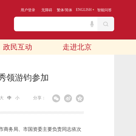
/
ENGLISH
用户登录
无障碍
繁体
简体
智能问答
政民互动
走进北京
李秀领游钧参加
大
中
小
分享：
市商务局、市国资委主要负责同志依次