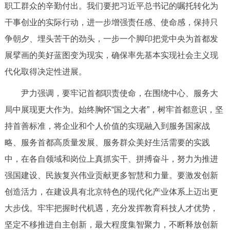
走进北京
职工群众的辛勤付出。我们要把习近平总书记的嘱托转化为
干事创业的实际行动，进一步增强责任感、使命感，保持只
北京概况
十六区概览
人文北京
争朝夕、埋头苦干的劲头，一步一个脚印把党中央为首都发
展擘画的美好蓝图变为现实，确保率先基本实现社会主义现
绿色北京
图说北京
视频北京
代化取得决定性进展。
多语种
尹力强调，要牢记首都职责使命，在围绕中心、服务大
局中展现更大作为。始终胸怀“国之大者”，树牢首都意识，坚
ENGLISH
한국어
日本語
持首善标准，将企业和个人价值的实现融入到服务国家战
略、服务首都高质量发展、服务群众美好生活需要的实践
DEUTSCH
FRANÇAIS
РУССКИЙ ЯЗЫК
中，在各自领域和岗位上真抓实干、拼搏奋斗，努力为推进
ESPAÑOL
العربية
PORTUGUÊS
强国建设、民族复兴伟业贡献更多智慧和力量。要激发创新
创造活力，在建设具有北京特色的现代化产业体系上迈出更
ITALIANO
大步伐。牢牢把握时代机遇，充分发挥教育科技人才优势，
坚定不移推进自主创新，最大程度集智聚力，不断释放创新