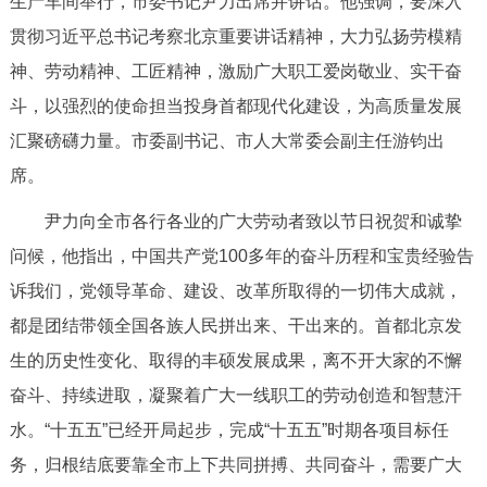
生产车间举行，市委书记尹力出席并讲话。他强调，要深入
决策公开
专题公开
贯彻习近平总书记考察北京重要讲话精神，大力弘扬劳模精
神、劳动精神、工匠精神，激励广大职工爱岗敬业、实干奋
政务服务
斗，以强烈的使命担当投身首都现代化建设，为高质量发展
个人服务
法人服务
部门服务
汇聚磅礴力量。市委副书记、市人大常委会副主任游钧出
席。
便民服务
利企服务
投资项目
尹力向全市各行各业的广大劳动者致以节日祝贺和诚挚
问候，他指出，中国共产党100多年的奋斗历程和宝贵经验告
中介服务
阳光政务
诉我们，党领导革命、建设、改革所取得的一切伟大成就，
政民互动
都是团结带领全国各族人民拼出来、干出来的。首都北京发
生的历史性变化、取得的丰硕发展成果，离不开大家的不懈
12345网上接诉即办
我要咨询
我要建议
奋斗、持续进取，凝聚着广大一线职工的劳动创造和智慧汗
水。“十五五”已经开局起步，完成“十五五”时期各项目标任
参与调查
在线访谈
图说互动
务，归根结底要靠全市上下共同拼搏、共同奋斗，需要广大