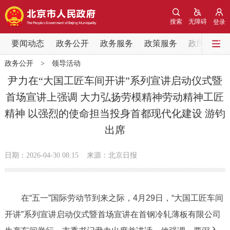
网站地图
搜索
无障碍
登录
要闻动态
要闻动态
政务公开
政务服务
政策服务
政民互动
政务公开
>
领导活动
党中央精神
国务院信息
中央部委动态
尹力在“大国工匠车间开讲”系列宣讲启动仪式暨
首场宣讲上强调 大力弘扬劳模精神劳动精神工匠
北京要闻
会议信息
部门动态
精神 以强烈的使命担当投身首都现代化建设 游钧
出席
各区热点
政务公开
日期：2026-04-30 08:15
来源：北京日报
市领导
机构职能
政策服务
在“五一”国际劳动节到来之际，4月29日，“大国工匠车间
政策兑现
政策解读
回应关切
开讲”系列宣讲启动仪式暨首场宣讲在首钢冷轧薄板有限公司