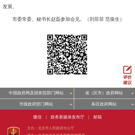
走进北京
发展。
北京概况
十六区概览
人文北京
市委常委、秘书长赵磊参加会见。（刘菲菲 范俊生）
绿色北京
图说北京
视频北京
多语种
ENGLISH
한국어
日本語
评价
建议
DEUTSCH
FRANÇAIS
РУССКИЙ ЯЗЫК
中国政府网及国务院部门网站
省（区市）政府网站
ESPAÑOL
العربية
PORTUGUÊS
市级政府部门网站
各区政府网站
微信
|
政务新媒体发布厅
|
邮箱
ITALIANO
主办：北京市人民政府办公厅