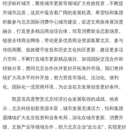
经济标杆城市，聚焦城市更新等领域扩大有效投资，不断提
决策公开
专题公开
升城市品质，这其中蕴含着广阔的发展机遇。希望怡和集团
政务服务
积极参与北京国际消费中心城市建设，促进文商旅体展深度
融合，打造更多精品商业综合体，培育消费新业态新场景。
个人服务
法人服务
部门服务
链接全球商业网络，带动更多优质商业资源集聚北京。参与
传统商圈、低效楼宇改造和历史文化街区更新，建设更多活
便民服务
利企服务
投资项目
力空间，不断打造城市更新精品项目。加强国际交流合作和
经验分享，携同北京合作伙伴更好开拓海外市场。我们将持
中介服务
阳光政务
续扩大高水平对外开放，努力营造市场化、法治化、便利
政民互动
化、国际化一流营商环境，为企业在京发展创造更好条件。
凯瑟克高度赞赏北京经济社会发展取得的成就。他表
12345网上接诉即办
我要咨询
我要建议
示，北京科技创新资源丰富，城市发展充满活力，怡和集团
愿继续扩大在京投资和业务布局，深化在城市更新、消费升
参与调查
在线访谈
图说互动
级、文旅产业等领域合作，助力北京企业“走出去”，实现更好