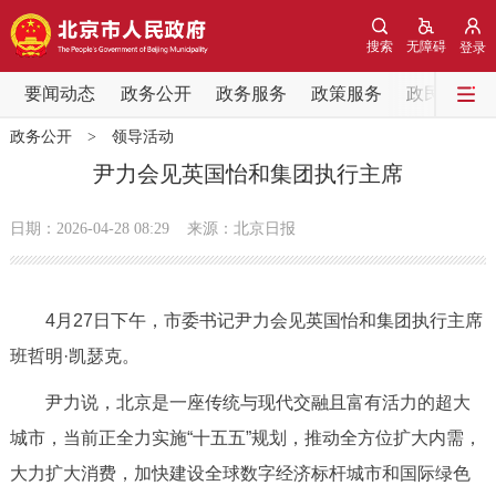
网站地图
搜索
无障碍
登录
要闻动态
要闻动态
政务公开
政务服务
政策服务
政民互动
政务公开
>
领导活动
党中央精神
国务院信息
中央部委动态
尹力会见英国怡和集团执行主席
北京要闻
会议信息
部门动态
日期：2026-04-28 08:29
来源：北京日报
各区热点
4月27日下午，市委书记尹力会见英国怡和集团执行主席
政务公开
班哲明·凯瑟克。
市领导
机构职能
政策服务
尹力说，北京是一座传统与现代交融且富有活力的超大
城市，当前正全力实施“十五五”规划，推动全方位扩大内需，
政策兑现
政策解读
回应关切
大力扩大消费，加快建设全球数字经济标杆城市和国际绿色