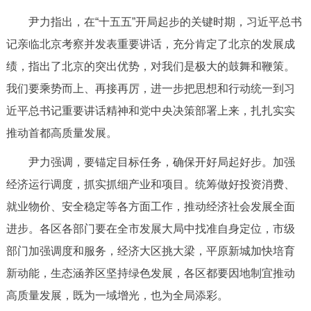
走进北京
尹力指出，在“十五五”开局起步的关键时期，习近平总书
北京概况
十六区概览
人文北京
记亲临北京考察并发表重要讲话，充分肯定了北京的发展成
绩，指出了北京的突出优势，对我们是极大的鼓舞和鞭策。
绿色北京
图说北京
视频北京
我们要乘势而上、再接再厉，进一步把思想和行动统一到习
近平总书记重要讲话精神和党中央决策部署上来，扎扎实实
多语种
推动首都高质量发展。
ENGLISH
한국어
日本語
尹力强调，要锚定目标任务，确保开好局起好步。加强
经济运行调度，抓实抓细产业和项目。统筹做好投资消费、
DEUTSCH
FRANÇAIS
РУССКИЙ ЯЗЫК
就业物价、安全稳定等各方面工作，推动经济社会发展全面
进步。各区各部门要在全市发展大局中找准自身定位，市级
ESPAÑOL
العربية
PORTUGUÊS
部门加强调度和服务，经济大区挑大梁，平原新城加快培育
新动能，生态涵养区坚持绿色发展，各区都要因地制宜推动
ITALIANO
高质量发展，既为一域增光，也为全局添彩。