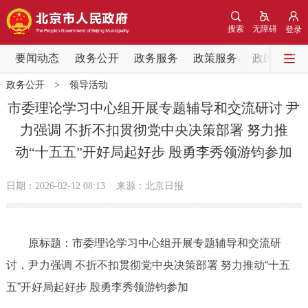
网站地图
搜索
无障碍
登录
要闻动态
要闻动态
政务公开
政务服务
政策服务
政民互动
政务公开
>
领导活动
党中央精神
国务院信息
中央部委动态
市委理论学习中心组开展专题辅导和交流研讨 尹
力强调 不折不扣贯彻党中央决策部署 努力推
北京要闻
会议信息
部门动态
动“十五五”开好局起好步 殷勇李秀领游钧参加
各区热点
日期：2026-02-12 08:13
来源：北京日报
政务公开
原标题：市委理论学习中心组开展专题辅导和交流研
市领导
机构职能
政策服务
讨，尹力强调 不折不扣贯彻党中央决策部署 努力推动“十五
政策兑现
政策解读
回应关切
五”开好局起好步 殷勇李秀领游钧参加