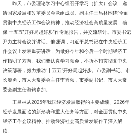
昨天，市委理论学习中心组召开学习（扩大）会议，邀
决策公开
专题公开
请国家发展和改革委员会党组成员、副主任王昌林围绕“全面
政务服务
贯彻中央经济工作会议精神，推动经济社会高质量发展，确
保‘十五五’开好局起好步”作专题报告，并交流研讨。市委书记
个人服务
法人服务
部门服务
尹力主持会议并讲话。他强调，习近平总书记在中央经济工
作会议上发表重要讲话，为做好今年和今后一个时期经济工
便民服务
利企服务
投资项目
作指明了方向。我们要认真学习领会，不折不扣贯彻党中央
决策部署，努力推动“十五五”开好局起好步。市委副书记、市
中介服务
阳光政务
长殷勇，市人大常委会主任李秀领，市委副书记、市人大常
政民互动
委会副主任游钧参加。
王昌林从2025年我国经济发展取得的主要成绩、2026年
12345网上接诉即办
我要咨询
我要建议
经济发展面临的新形势和重大任务等方面，对全面贯彻中央
经济工作会议精神、推动经济社会高质量发展作了深入解
参与调查
在线访谈
图说互动
读。