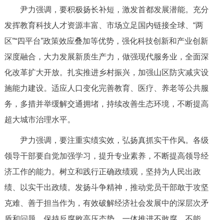
尹力强调，要积极扬长补短，激发首都发展潜能。充分
回到顶部
发挥教育科技人才资源丰富、市场立足国内链接全球、“两
区”“四平台”政策效应叠加等优势，强化科技创新和产业创新
深度融合，大力发展新质生产力，做强现代服务业，全面深
化改革扩大开放。扎实推进乡村振兴，加强山区防灾减灾设
施能力建设。适应人口变化完善教育、医疗、养老等公共服
务，多措并举缓解交通拥堵，持续改善生态环境，不断提高
超大城市治理水平。
尹力强调，要注重实绩实效，弘扬真抓实干作风。各级
领导干部要自觉加强学习，提升专业素养，不断提高领导经
济工作的能力。树立和践行正确政绩观，坚持为人民出政
绩、以实干出政绩。发扬斗争精神，推动党员干部敢于攻坚
克难、善于担当作为，有效破解经济社会发展中的深层次矛
盾和问题。保持反腐败高压态势，一体推进不敢腐、不能