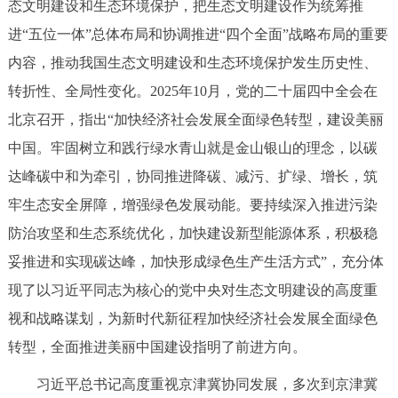
态文明建设和生态环境保护，把生态文明建设作为统筹推
走进北京
进“五位一体”总体布局和协调推进“四个全面”战略布局的重要
北京概况
十六区概览
人文北京
内容，推动我国生态文明建设和生态环境保护发生历史性、
转折性、全局性变化。2025年10月，党的二十届四中全会在
绿色北京
图说北京
视频北京
北京召开，指出“加快经济社会发展全面绿色转型，建设美丽
中国。牢固树立和践行绿水青山就是金山银山的理念，以碳
多语种
达峰碳中和为牵引，协同推进降碳、减污、扩绿、增长，筑
ENGLISH
한국어
日本語
牢生态安全屏障，增强绿色发展动能。要持续深入推进污染
防治攻坚和生态系统优化，加快建设新型能源体系，积极稳
DEUTSCH
FRANÇAIS
РУССКИЙ ЯЗЫК
妥推进和实现碳达峰，加快形成绿色生产生活方式”，充分体
现了以习近平同志为核心的党中央对生态文明建设的高度重
ESPAÑOL
العربية
PORTUGUÊS
视和战略谋划，为新时代新征程加快经济社会发展全面绿色
转型，全面推进美丽中国建设指明了前进方向。
ITALIANO
习近平总书记高度重视京津冀协同发展，多次到京津冀