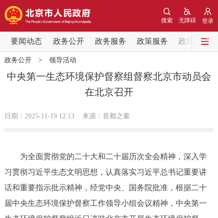
网站地图
搜索
无障碍
登录
要闻动态
要闻动态
政务公开
政务服务
政策服务
政民互动
政务公开
>
领导活动
党中央精神
国务院信息
中央部委动态
中央第一生态环境保护督察组督察北京市动员会
在北京召开
北京要闻
会议信息
部门动态
日期：2025-11-19 12:13
来源：首都之窗
各区热点
政务公开
为全面贯彻党的二十大和二十届历次全会精神，深入学
习贯彻习近平生态文明思想，认真落实习近平总书记重要讲
市领导
机构职能
政策服务
话和重要指示批示精神，经党中央、国务院批准，根据二十
政策兑现
政策解读
回应关切
届中央生态环境保护督察工作领导小组会议精神，中央第一