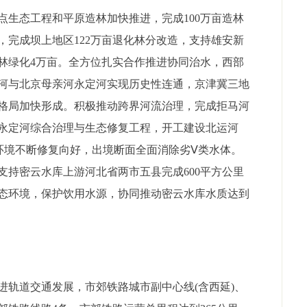
态工程和平原造林加快推进，完成100万亩造林
，完成坝上地区122万亩退化林分改造，支持雄安新
林绿化4万亩。全方位扎实合作推进协同治水，西部
河与北京母亲河永定河实现历史性连通，京津冀三地
格局加快形成。积极推动跨界河流治理，完成拒马河
永定河综合治理与生态修复工程，开工建设北运河
态环境不断修复向好，出境断面全面消除劣Ⅴ类水体。
支持密云水库上游河北省两市五县完成600平方公里
态环境，保护饮用水源，协同推动密云水库水质达到
轨道交通发展，市郊铁路城市副中心线(含西延)、