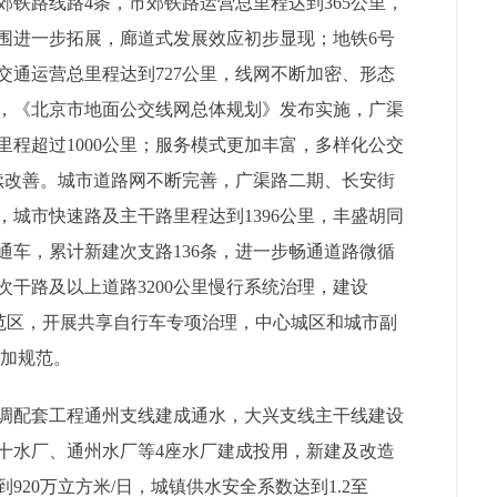
铁路线路4条，市郊铁路运营总里程达到365公里，
围进一步拓展，廊道式发展效应初步显现；地铁6号
交通运营总里程达到727公里，线网不断加密、形态
，《北京市地面公交线网总体规划》发布实施，广渠
程超过1000公里；服务模式更加丰富，多样化公交
持续改善。城市道路网不断完善，广渠路二期、长安街
城市快速路及主干路里程达到1396公里，丰盛胡同
通车，累计新建次支路136条，进一步畅通道路微循
干路及以上道路3200公里慢行系统治理，建设
示范区，开展共享自行车专项治理，中心城区和城市副
更加规范。
配套工程通州支线建成通水，大兴支线主干线建设
第十水厂、通州水厂等4座水厂建成投用，新建及改造
到920万立方米/日，城镇供水安全系数达到1.2至