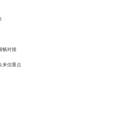
决
顺畅对接
众来信重点