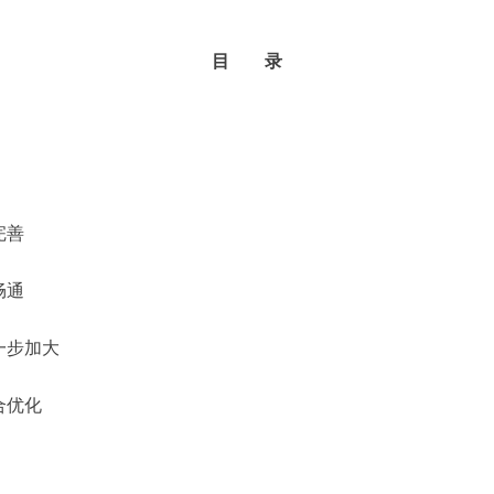
目 录
完善
畅通
一步加大
合优化