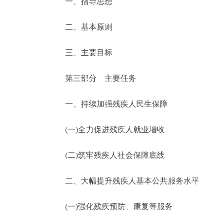
一、指导思想
走进北京
二、基本原则
北京概况
三、主要目标
绿色北京
第三部分 主要任务
多语种
一、持续加强残疾人民生保障
ENGLISH
(一)全力促进残疾人就业增收
DEUTSCH
(二)筑牢残疾人社会保障底线
二、大幅提升残疾人基本公共服务水平
ESPAÑOL
(一)强化残疾预防、康复等服务
ITALIANO