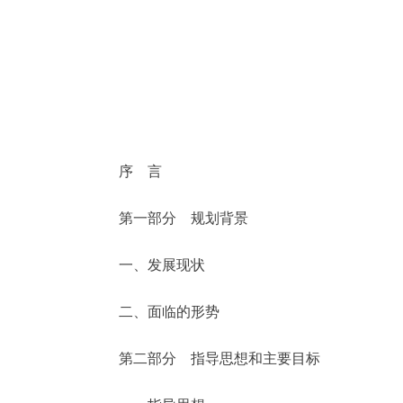
决策公开
政务服务
个人服务
序 言
便民服务
第一部分 规划背景
中介服务
一、发展现状
政民互动
二、面临的形势
12345网上接诉即办
第二部分 指导思想和主要目标
参与调查