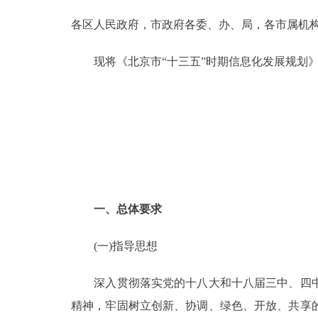
各区人民政府，市政府各委、办、局，各市属机
决策公开
现将《北京市“十三五”时期信息化发展规划》
政务服务
个人服务
便民服务
中介服务
一、总体要求
政民互动
(一)指导思想
12345网上接诉即办
深入贯彻落实党的十八大和十八届三中、四中
精神，牢固树立创新、协调、绿色、开放、共享
参与调查