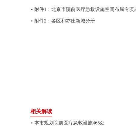
附件1：北京市院前医疗急救设施空间布局专项规划(2
走进北京
附件2：各区和亦庄新城分册
北京概况
绿色北京
多语种
ENGLISH
DEUTSCH
相关解读
ESPAÑOL
本市规划院前医疗急救设施465处
ITALIANO