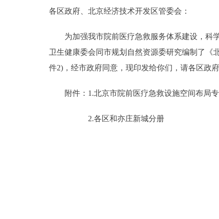
各区政府、北京经济技术开发区管委会：
决策公开
为加强我市院前医疗急救服务体系建设，科学规
政务服务
卫生健康委会同市规划自然资源委研究编制了《北京市
件2)，经市政府同意，现印发给你们，请各区政
个人服务
附件：1.北京市院前医疗急救设施空间布局专项规划(
便民服务
2.各区和亦庄新城分册
中介服务
政民互动
12345网上接诉即办
参与调查