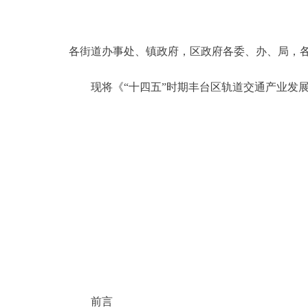
决策公开
各街道办事处、镇政府，区政府各委、办、局，
政务服务
现将《“十四五”时期丰台区轨道交通产业发展
个人服务
便民服务
中介服务
政民互动
12345网上接诉即办
参与调查
前言