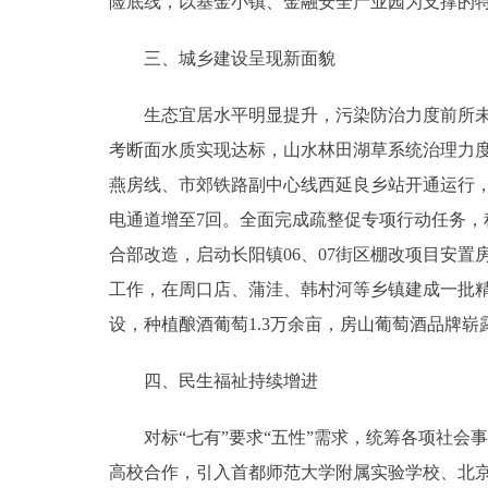
险底线，以基金小镇、金融安全产业园为支撑的特
三、城乡建设呈现新面貌
生态宜居水平明显提升，污染防治力度前所未有，P
考断面水质实现达标，山水林田湖草系统治理力度
燕房线、市郊铁路副中心线西延良乡站开通运行
电通道增至7回。全面完成疏整促专项行动任务
合部改造，启动长阳镇06、07街区棚改项目安置
工作，在周口店、蒲洼、韩村河等乡镇建成一批精
设，种植酿酒葡萄1.3万余亩，房山葡萄酒品牌崭
四、民生福祉持续增进
对标“七有”要求“五性”需求，统筹各项社会
高校合作，引入首都师范大学附属实验学校、北京