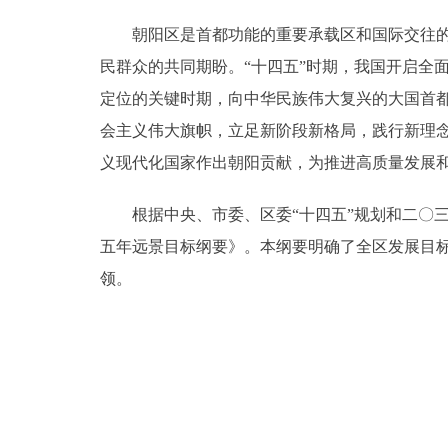
朝阳区是首都功能的重要承载区和国际交往的重
决策公开
民群众的共同期盼。“十四五”时期，我国开启全
定位的关键时期，向中华民族伟大复兴的大国首
政务服务
会主义伟大旗帜，立足新阶段新格局，践行新理
个人服务
义现代化国家作出朝阳贡献，为推进高质量发展
根据中央、市委、区委“十四五”规划和二〇三
便民服务
五年远景目标纲要》。本纲要明确了全区发展目
中介服务
领。
政民互动
12345网上接诉即办
参与调查