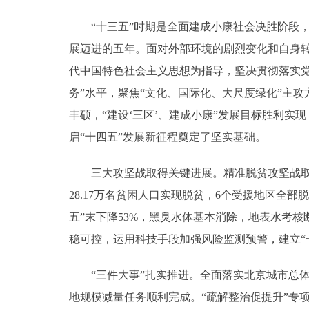
走进北京
“十三五”时期是全面建成小康社会决胜阶段，
展迈进的五年。面对外部环境的剧烈变化和自身
北京概况
代中国特色社会主义思想为指导，坚决贯彻落实党
务”水平，聚焦“文化、国际化、大尺度绿化”主
绿色北京
丰硕，“建设‘三区’、建成小康”发展目标胜利
多语种
启“十四五”发展新征程奠定了坚实基础。
ENGLISH
三大攻坚战取得关键进展。精准脱贫攻坚战取得重大
28.17万名贫困人口实现脱贫，6个受援地区全
DEUTSCH
五”末下降53%，黑臭水体基本消除，地表水考
稳可控，运用科技手段加强风险监测预警，建立“
ESPAÑOL
“三件大事”扎实推进。全面落实北京城市总体规
ITALIANO
地规模减量任务顺利完成。“疏解整治促提升”专项