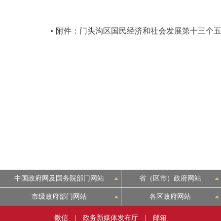
决策公开
附件：门头沟区国民经济和社会发展第十三个
政务服务
个人服务
便民服务
中介服务
政民互动
中国政府网及国务院部门网站
省（区市）政府网站
12345网上接诉即办
市级政府部门网站
各区政府网站
参与调查
微信
|
政务新媒体发布厅
|
邮箱