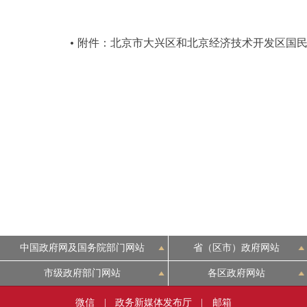
决策公开
附件：北京市大兴区和北京经济技术开发区国
政务服务
个人服务
便民服务
中介服务
政民互动
中国政府网及国务院部门网站
省（区市）政府网站
12345网上接诉即办
市级政府部门网站
各区政府网站
参与调查
微信
|
政务新媒体发布厅
|
邮箱