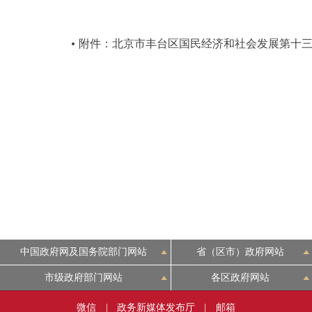
决策公开
附件：北京市丰台区国民经济和社会发展第十
政务服务
个人服务
便民服务
中介服务
政民互动
中国政府网及国务院部门网站
省（区市）政府网站
12345网上接诉即办
市级政府部门网站
各区政府网站
参与调查
微信
|
政务新媒体发布厅
|
邮箱