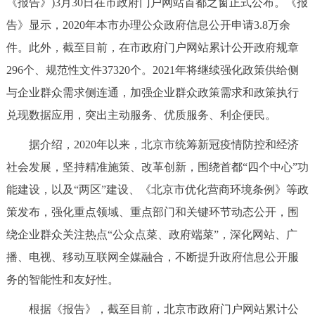
《报告》)3月30日在市政府门户网站首都之窗正式公布。《报
决策公开
专题公开
告》显示，2020年本市办理公众政府信息公开申请3.8万余
件。此外，截至目前，在市政府门户网站累计公开政府规章
政务服务
296个、规范性文件37320个。2021年将继续强化政策供给侧
个人服务
法人服务
部门服务
与企业群众需求侧连通，加强企业群众政策需求和政策执行
兑现数据应用，突出主动服务、优质服务、利企便民。
便民服务
利企服务
投资项目
据介绍，2020年以来，北京市统筹新冠疫情防控和经济
社会发展，坚持精准施策、改革创新，围绕首都“四个中心”功
中介服务
阳光政务
能建设，以及“两区”建设、《北京市优化营商环境条例》等政
政民互动
策发布，强化重点领域、重点部门和关键环节动态公开，围
绕企业群众关注热点“公众点菜、政府端菜”，深化网站、广
12345网上接诉即办
我要咨询
我要建议
播、电视、移动互联网全媒融合，不断提升政府信息公开服
务的智能性和友好性。
参与调查
在线访谈
图说互动
根据《报告》，截至目前，北京市政府门户网站累计公