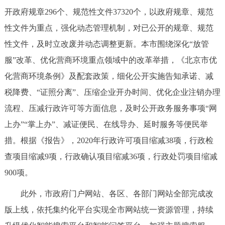
走进北京
开政府规章296个、规范性文件37320个，以政府规章、规范
性文件为重点，强化动态管理机制，对已公开的规章、规范
北京概况
十六区概览
人文北京
性文件，及时立改废并动态调整更新。本市围绕深化“放管
服”改革、优化营商环境重点领域中的改革举措，《北京市优
绿色北京
图说北京
视频北京
化营商环境条例》及配套政策，细化公开实施告知承诺、减
多语种
税降费、“证照分离”、压缩企业开办时间、优化企业注销办理
流程、压减行政许可等方面信息，及时公开政务服务事项“网
ENGLISH
한국어
日本語
上办”“掌上办”、减证便民、在线导办、延时服务等便民举
措。根据《报告》，2020年行政许可项目缩减38项，行政检
DEUTSCH
FRANÇAIS
РУССКИЙ ЯЗЫК
查项目缩减9项，行政确认项目缩减36项，行政处罚项目缩减
ESPAÑOL
العربية
PORTUGUÊS
900项。
此外，市政府门户网站、各区、各部门网站全部完成改
ITALIANO
版上线，依托集约化平台实现全市网站统一资源管理，持续