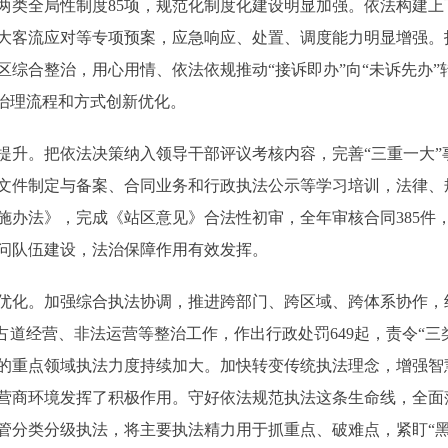
两类全局性制度85项，规范化制度化建设明显加强。依法构建
、大客流应对等专项预案，应急响应、处置、调度能力明显增强
区综合整治，用心用情、依法依规推动“接诉即办”向“未诉先办
区治理流程和方式创新优化。
。把依法决策纳入领导干部评议考核内容，完善“三重一大”
文件制定与备案、合同业务和行政执法公示等学习培训，法律、
施办法》，完成《站区意见》合法性初审，全年审核合同385件
问队伍建设，法治保障作用有效发挥。
。加强综合执法协调，推进跨部门、跨区域、跨体系协作，组
占道经营、非法运营等整治工作，作出行政处罚649起，责令“三类
的重点领域执法力度持续加大。加快转变传统执法理念，增强智
营商环境发挥了积极作用。守好依法规范执法这条生命线，全面落
管分类分级执法，将主要执法精力用于抓重点、破难点，紧盯“黑