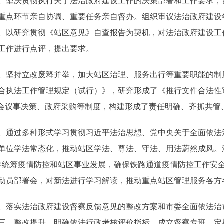
坚决贯彻执行关于法治政府建设工作的决策部署和工作要求，
重点环节亲自协调、重要任务亲自督办。组织审议法治政府建设
。以研究贯彻《站区意见》自查报告为契机，对法治政府建设工
工作进行点评，提出要求。
坚持立改废释并举，加大站区治理、服务出行等重要职能的制
合执法工作管理规定（试行）》，研究形成了《推行文件合法性
公会议事决策、政府采购等制度，构建形成了责任明确、齐抓共管
通过多种形式学习贯彻习近平法治思想、党中央关于全面依法
单位学法常态化，推动站区学法、尊法、守法、用法蔚然成风。
科学统筹疫情防控和站区事业发展，确保铁路通道疫情防控工作安
动员部署会，对新法进行学习解读，推动重点站区管理服务各方
落实法治政府建设督察反馈意见的整改方案和市委全面依法治
三，整改提升。明确依法行政考核评价指标，成立督察专班，定