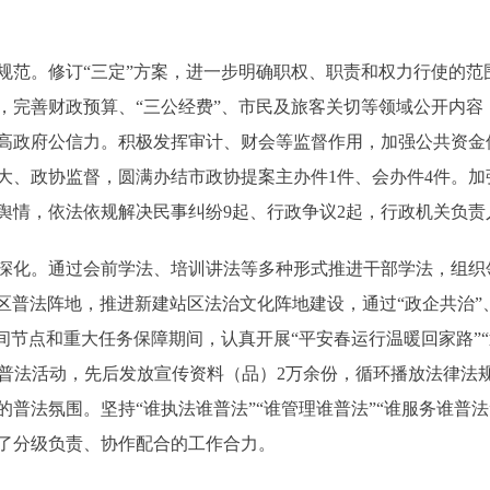
。修订“三定”方案，进一步明确职权、职责和权力行使的范
，完善财政预算、“三公经费”、市民及旅客关切等领域公开内容
高政府公信力。积极发挥审计、财会等监督作用，加强公共资金
大、政协监督，圆满办结市政协提案主办件1件、会办件4件。
情，依法依规解决民事纠纷9起、行政争议2起，行政机关负责人
化。通过会前学法、培训讲法等多种形式推进干部学法，组织领
区普法阵地，推进新建站区法治文化阵地建设，通过“政企共治”
间节点和重大任务保障期间，认真开展“平安春运行温暖回家路”“
等系列普法活动，先后发放宣传资料（品）2万余份，循环播放法律法
的普法氛围。坚持“谁执法谁普法”“谁管理谁普法”“谁服务谁普
了分级负责、协作配合的工作合力。