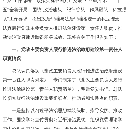
年)》工作部署，紧扣庆祝中国共产党成立100周年和“十四
决策公开
专题公开
五”全新开局，围绕“政治建队、纪律管队、作风塑队、科技强
队”工作要求，提出政治思维与法治思维相统一的执法理念，
政务服务
认真履行党政主要负责人推进法治建设第一责任人职责，推
个人服务
法人服务
部门服务
动法治政府建设取得积极成效。现将有关工作报告如下：
一、党政主要负责人履行推进法治政府建设第一责任人
便民服务
利企服务
投资项目
职责情况
总队认真落实《党政主要负责人履行推进法治政府建设
中介服务
阳光政务
第一责任人职责规定》，专门制定了《党政主要负责人履行
政民互动
推进法治建设第一责任人职责清单》，明确党委书记、总队
长切实履行法治建设重要组织者、推动者和实践者的职责。
12345网上接诉即办
我要咨询
我要建议
一是坚持以习近平法治思想武装头脑、指导实践、推动
参与调查
在线访谈
图说互动
工作。围绕学习宣传贯彻习近平法治思想，组织党委理论学
习中心组学习21次、研讨7次，开展领导班子会前学法13次。