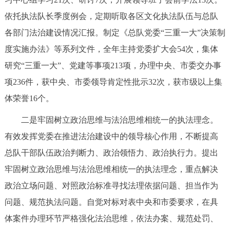
走进北京
依托执法队长季度例会，定期听取各区文化执法队伍与总队
北京概况
十六区概览
人文北京
各部门法治建设情况汇报。制定《总队党委“三重一大”决策制
度实施办法》等系列文件，全年主持党委扩大会54次，集体
绿色北京
图说北京
视频北京
研究“三重一大”、党建等事项213项，办理中央、市委交办事
项236件，获中央、市委领导肯定性批示32次，获市级以上集
多语种
体荣誉16个。
ENGLISH
한국어
日本語
二是牢固树立政治思维与法治思维相统一的执法理念。
有效发挥党委在推进法治建设中的领导核心作用，不断提高
DEUTSCH
FRANÇAIS
РУССКИЙ ЯЗЫК
总队干部队伍政治判断力、政治领悟力、政治执行力。提出
牢固树立政治思维与法治思维相统一的执法理念，重点解决
ESPAÑOL
العربية
PORTUGUÊS
政治立场问题、对照政治标准寻找法理依据问题、担当作为
问题、规范执法问题。自觉对标对表中央和市委要求，在具
ITALIANO
体案件办理环节严格强化法治思维，依法办案、规范处罚、