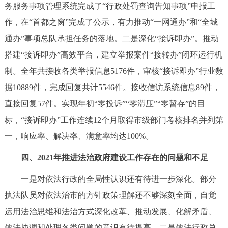
务服务事项管理系统完成了“行政处罚查询告知事项”申报工
作，在“首都之窗”完成了公示，有力推动“一网通办”和“全城
通办”事项总队承担任务的落地。二是深化“接诉即办”。推动
搭建“接诉即办”高效平台，建立举报案件“接转办”闭环运行机
制。全年共接收各类举报信息5176件，审核“接诉即办”行业数
据10889件，完成回复共计5546件。接收信访系统信息89件，
直接回复57件。实现年初“零投诉”“零滞压”“零暂存”的目
标，“接诉即办”工作连续12个月取得市级部门考核排名并列第
一，响应率、解决率、满意率均达100%。
四、2021年推进法治政府建设工作存在的问题和不足
一是对依法行政的全局性认识还有待进一步深化。部分
执法队员对依法治市的方针政策理解还不够深刻全面，自觉
运用法治思维和法治方式深化改革、推动发展、化解矛盾、
依法协调和处理各类问题的意识有待提高。二是依法行政总