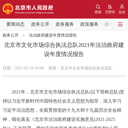
网站地图
搜索
无障碍
登录
要闻动态
要闻动态
政务公开
政务服务
政策服务
政民互动
政务公开
>
法治政府建设年度情况报告
党中央精神
国务院信息
中央部委动态
北京市文化市场综合执法总队2021年法治政府建
设年度情况报告
北京要闻
会议信息
部门动态
日期：2022-03-29 10:00
来源：北京市文化市场综合执法总队
各区热点
政务公开
2021年，北京市文化市场综合执法总队(以下简称总队)坚
持以习近平新时代中国特色社会主义思想为指导，深入学习
市领导
机构职能
政策服务
习近平法治思想，全面贯彻党的十九大和十九届历次全会精
政策兑现
政策解读
回应关切
神，细化落实《北京市法治政府建设实施意见(2021-2025